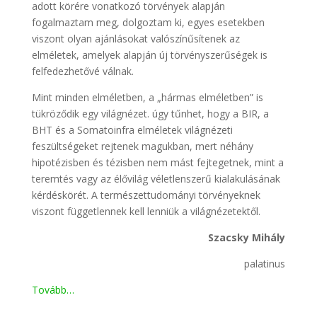
adott körére vonatkozó törvények alapján
fogalmaztam meg, dolgoztam ki, egyes esetekben
viszont olyan ajánlásokat valószínűsítenek az
elméletek, amelyek alapján új törvényszerűségek is
felfedezhetővé válnak.
Mint minden elméletben, a „hármas elméletben” is
tükröződik egy világnézet. úgy tűnhet, hogy a BIR, a
BHT és a Somatoinfra elméletek világnézeti
feszültségeket rejtenek magukban, mert néhány
hipotézisben és tézisben nem mást fejtegetnek, mint a
teremtés vagy az élővilág véletlenszerű kialakulásának
kérdéskörét. A természettudományi törvényeknek
viszont függetlennek kell lenniük a világnézetektől.
Szacsky Mihály
palatinus
Tovább…