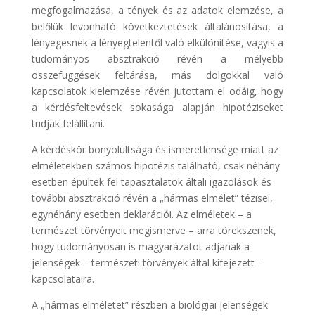
megfogalmazása, a tények és az adatok elemzése, a
belőlük levonható következtetések általánosítása, a
lényegesnek a lényegtelentől való elkülönítése, vagyis a
tudományos absztrakció révén a mélyebb
összefüggések feltárása, más dolgokkal való
kapcsolatok kielemzése révén jutottam el odáig, hogy
a kérdésfeltevések sokasága alapján hipotéziseket
tudjak felállítani.
A kérdéskör bonyolultsága és ismeretlensége miatt az
elméletekben számos hipotézis található, csak néhány
esetben épültek fel tapasztalatok általi igazolások és
további absztrakció révén a „hármas elmélet” tézisei,
egynéhány esetben deklarációi. Az elméletek – a
természet törvényeit megismerve – arra törekszenek,
hogy tudományosan is magyarázatot adjanak a
jelenségek – természeti törvények által kifejezett –
kapcsolataira.
A „hármas elméletet” részben a biológiai jelenségek