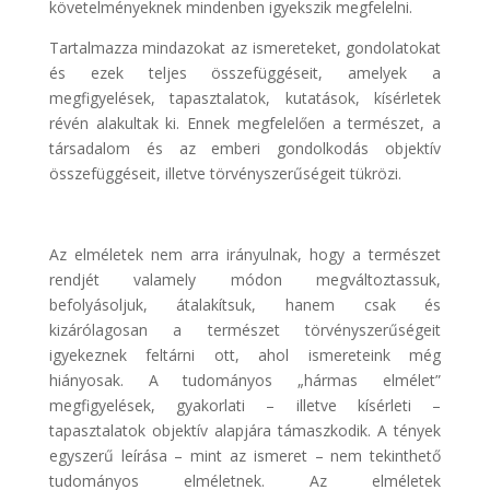
követelményeknek mindenben igyekszik megfelelni.
Tartalmazza mindazokat az ismereteket, gondolatokat
és ezek teljes összefüggéseit, amelyek a
megfigyelések, tapasztalatok, kutatások, kísérletek
révén alakultak ki. Ennek megfelelően a természet, a
társadalom és az emberi gondolkodás objektív
összefüggéseit, illetve törvényszerűségeit tükrözi.
Az elméletek nem arra irányulnak, hogy a természet
rendjét valamely módon megváltoztassuk,
befolyásoljuk, átalakítsuk, hanem csak és
kizárólagosan a természet törvényszerűségeit
igyekeznek feltárni ott, ahol ismereteink még
hiányosak. A tudományos „hármas elmélet”
megfigyelések, gyakorlati – illetve kísérleti –
tapasztalatok objektív alapjára támaszkodik. A tények
egyszerű leírása – mint az ismeret – nem tekinthető
tudományos elméletnek. Az elméletek