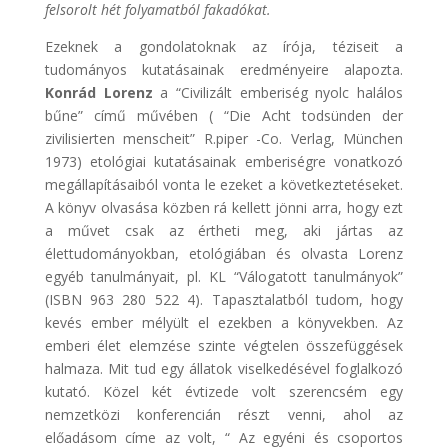
felsorolt hét folyamatból fakadókat.
Ezeknek a gondolatoknak az írója, téziseit a
tudományos kutatásainak eredményeire alapozta.
Konrád Lorenz
a “Civilizált emberiség nyolc halálos
bűne” című művében ( “Die Acht todsünden der
zivilisierten menscheit” R.piper -Co. Verlag, München
1973) etológiai kutatásainak emberiségre vonatkozó
megállapításaiból vonta le ezeket a következtetéseket.
A könyv olvasása közben rá kellett jönni arra, hogy ezt
a művet csak az értheti meg, aki jártas az
élettudományokban, etológiában és olvasta Lorenz
egyéb tanulmányait, pl. KL “Válogatott tanulmányok”
(ISBN 963 280 522 4). Tapasztalatból tudom, hogy
kevés ember mélyült el ezekben a könyvekben. Az
emberi élet elemzése szinte végtelen összefüggések
halmaza. Mit tud egy állatok viselkedésével foglalkozó
kutató. Közel két évtizede volt szerencsém egy
nemzetközi konferencián részt venni, ahol az
előadásom címe az volt, “ Az egyéni és csoportos