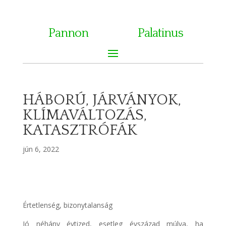
Pannon
Palatinus
HÁBORÚ, JÁRVÁNYOK,
KLÍMAVÁLTOZÁS,
KATASZTRÓFÁK
jún 6, 2022
Értetlenség, bizonytalanság
Jó néhány évtized, esetleg évszázad múlva, ha