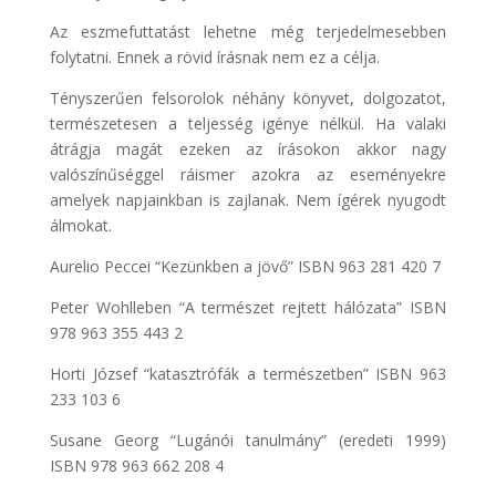
Az eszmefuttatást lehetne még terjedelmesebben
folytatni. Ennek a rövid írásnak nem ez a célja.
Tényszerűen felsorolok néhány könyvet, dolgozatot,
természetesen a teljesség igénye nélkül. Ha valaki
átrágja magát ezeken az írásokon akkor nagy
valószínűséggel ráismer azokra az eseményekre
amelyek napjainkban is zajlanak. Nem ígérek nyugodt
álmokat.
Aurelio Peccei “Kezünkben a jövő” ISBN 963 281 420 7
Peter Wohlleben “A természet rejtett hálózata” ISBN
978 963 355 443 2
Horti József “katasztrófák a természetben” ISBN 963
233 103 6
Susane Georg “Lugánói tanulmány” (eredeti 1999)
ISBN 978 963 662 208 4