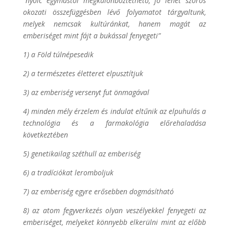
“
nyolc egymástól megkülönböztethető, jó lehet szoros
okozati összefüggésben lévő folyamatot tárgyaltunk,
melyek nemcsak kultúránkat, hanem magát az
emberiséget mint fájt a bukással fenyegeti”
1) a Föld túlnépesedik
2) a természetes életteret elpusztítjuk
3) az emberiség versenyt fut önmagával
4) minden mély érzelem és indulat eltűnik az elpuhulás a
technológia és a farmakológia előrehaladása
következtében
5) genetikailag széthull az emberiség
6) a tradíciókat leromboljuk
7) az emberiség egyre erősebben dogmásítható
8) az atom fegyverkezés olyan veszélyekkel fenyegeti az
emberiséget, melyeket könnyebb elkerülni mint az előbb