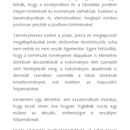
leírták, hogy a közeljövőben és a távolabbi jövőben
milyen történések és események várhatóak. Ezekben a
tanulmányokban és elemzésekben meglepő módon
pontosan jelezték a jövőbeni történéseket.
Természetesen ezeket a józan, precíz és meglapozott
megállapításokat senki, elsősorban döntéshozók, soha
nem vették és nem veszik figyelembe. Egyre feltűnőbb,
hogy a természet törvényeivel alapjaiban is ellentétes
döntések abszurditását a tudományos élet szereplői
sem kérdőjelezik meg, a tudományos akadémiák is
dermedt csendben szemlélik a hibás döntések
következményeit, sok esetben az önpusztító
folyamatokat.
Kezdeném egy idézettel, ami esszenciálisan mutatja,
hogy közel ötven éve hogyan foglalták össze egy
műben az aktuális, emberiségre is veszélyes
folyamatokat.