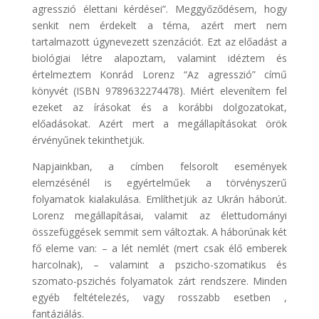
agresszió élettani kérdései”. Meggyőződésem, hogy
senkit nem érdekelt a téma, azért mert nem
tartalmazott úgynevezett szenzációt. Ezt az előadást a
biológiai létre alapoztam, valamint idéztem és
értelmeztem Konrád Lorenz “Az agresszió” című
könyvét (ISBN 9789632274478). Miért elevenítem fel
ezeket az írásokat és a korábbi dolgozatokat,
előadásokat. Azért mert a megállapításokat örök
érvényűnek tekinthetjük.
Napjainkban, a címben felsorolt események
elemzésénél is egyértelműek a törvényszerű
folyamatok kialakulása. Említhetjük az Ukrán háborút.
Lorenz megállapításai, valamit az élettudományi
összefüggések semmit sem változtak. A háborúnak két
fő eleme van: – a lét nemlét (mert csak élő emberek
harcolnak), – valamint a pszicho-szomatikus és
szomato-pszichés folyamatok zárt rendszere. Minden
egyéb feltételezés, vagy rosszabb esetben ,
fantáziálás.