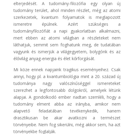
elterjedését. A tudomány-filozófia egy olyan új
tudomány terület, ahol minden részlet, még az atomi
szerkezetek, kvantum folyamatok is meglapozott
ismeretre épülnek. Azért szükséges a
tudományfilozófiát a napi gyakorlatban alkalmazni,
mert ebben az atomi világban a részleteket nem
láthatjuk, semmit sem foghatunk meg, de tudatában
vagyunk és ismerjük a világegyetem, bolygónk és az
élővilág anyag-energia és élet kőrforgását.
Mi köze ennek napjaink tragikus eseményeihez. Csak
annyi, hogy pl. a kvantumbiológia mint a 20. század új
tudománya nagy valószínűséggel ismereteket
szerezhet a legfontosabb dolgokról, amelyek létünk
alapjai. A gondolkodó ember riadtan szemléli, hogy a
tudomány elment abba az irányba, amikor nem
alapvető feladatában tevékenykedik, hanem
drasztikusan be akar avatkozni a természet
törvényeibe. Nem fog sikerülni, még akkor sem, ha azt
törvényekbe foglalják.