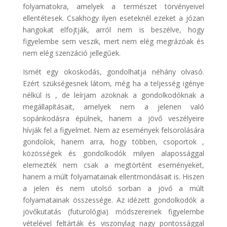
folyamatokra, amelyek a természet törvényeivel
ellentétesek. Csakhogy ilyen eseteknél ezeket a józan
hangokat elfojtják, arról nem is beszélve, hogy
figyelembe sem veszik, mert nem elég megrázóak és
nem elég szenzáció jellegűek.
Ismét egy okoskodás, gondolhatja néhány olvasó.
Ezért szükségesnek látom, még ha a teljesség igénye
nélkül is , de leírjam azoknak a gondolkodóknak a
megállapításait, amelyek nem a jelenen való
sopánkodásra épülnek, hanem a jövő veszélyeire
hívják fel a figyelmet. Nem az események felsorolására
gondolok, hanem arra, hogy többen, csoportok ,
közösségek és gondolkodók milyen alapossággal
elemezték nem csak a megtörtént eseményeket,
hanem a múlt folyamatainak ellentmondásait is. Hiszen
a jelen és nem utolsó sorban a jövő a múlt
folyamatainak összessége. Az idézett gondolkodók a
jövőkutatás (futurológia) módszereinek figyelembe
vételével feltárták és viszonylag nagy pontossággal