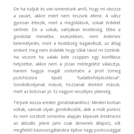
De ha tudjuk és van ismeretünk arról, hogy mi okozza
a zavart, akkor miért nem teszünk ellene. A válsz
gyorsan érkezik, mert a megoldások, sokak érdekét
sértheti. De a sokak, valójában kisebbség. Ebbe a
gondolat menetbe, esetünkben, nem érdemes
belemélyedni, mert a kisebbség bagatellizál, az átlag
embert meg nem érdeklik hogy tőlük távol mi történik.
Ha viszont ha valaki bele csöppen egy konfliktus
helyzetbe, akkor nem a józan mérlegelést választja,
hanem hagyja magát sodortatni a profi tömeg
pszichózisra épülő “tudatbefolyásolással”.
Gondolkodjanak mások, hozzanak döntést mások,
mert az biztosan jó. Ez nagyon veszélyes jelenség.
Térjünk vissza eredeti gondolatainkhoz. Minden korban
voltak, vannak olyan gondolkodók, akik a múlt pontos
és nem torzított ismeretei alapján képesek értelmezni
az aktuális jelent (ami csak átmeneti állapot), sőt
megfelelő bázisvizsgálatokra építve nagy pontossággal