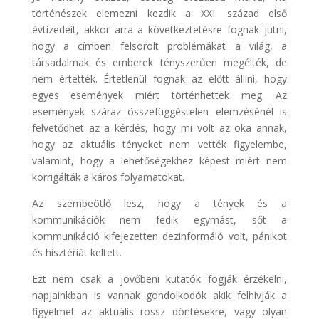
történészek elemezni kezdik a XXI. század első
évtizedeit, akkor arra a következtetésre fognak jutni,
hogy a címben felsorolt problémákat a világ, a
társadalmak és emberek tényszerűen megélték, de
nem értették. Értetlenül fognak az előtt állíni, hogy
egyes események miért történhettek meg. Az
események száraz összefüggéstelen elemzésénél is
felvetődhet az a kérdés, hogy mi volt az oka annak,
hogy az aktuális tényeket nem vették figyelembe,
valamint, hogy a lehetőségekhez képest miért nem
korrigálták a káros folyamatokat.
Az szembeötlő lesz, hogy a tények és a
kommunikációk nem fedik egymást, sőt a
kommunikáció kifejezetten dezinformáló volt, pánikot
és hisztériát keltett.
Ezt nem csak a jövőbeni kutatók fogják érzékelni,
napjainkban is vannak gondolkodók akik felhívják a
figyelmet az aktuális rossz döntésekre, vagy olyan