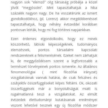
nagyon sok “elemző” cég társaság próbálja a közel
jővőt “megjósolni”. Mint tapasztalhatjuk a hiba
százalék nagyon nagy. De ha visszatérünk az ismert
gondolkodókhoz, (pl. Lorenz) akkor megdöbbenéssel
tapasztalhatjuk, hogy néhány évtizeddel korábban
pontosan leírták, hogy mi fog történni napjainkban.
Ezen érdemes elgondolkodni, hogy ez minek
köszönhető, látnoki képességeknek, tudományos
elemzésnek, pontos társadalmi kapcsolati
rendszereknek a felismerésének. Ezeket nem zárhatjuk
ki, de meggyőződésem szerint a legfontosabb a
természet törvényeinek pontos ismerete. Az általános
fenomenológiai ( mint filozófiai irányzat)
vizsgálatoknak vannak határai, de csak felszínes és
szubjektív összefüggéseket képes feltárni. Ok, okozati
összefüggések már a bonyolultságuk miatt is
rugalmatlanná teszi a vizsgálatokat. Az elmúlt
évtizedek élettudományi kutatásainak eredményei
viszont lehetővé tesznek egy új filozófiai módszer