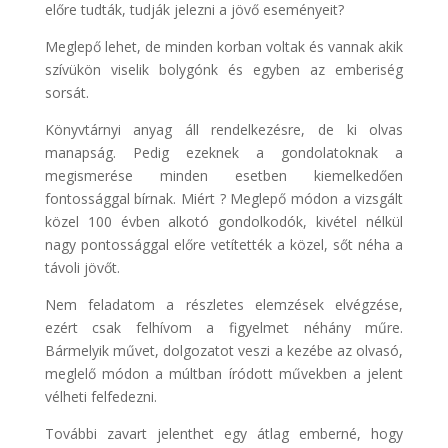
előre tudták, tudják jelezni a jövő eseményeit?
Meglepő lehet, de minden korban voltak és vannak akik
szívükön viselik bolygónk és egyben az emberiség
sorsát.
Könyvtárnyi anyag áll rendelkezésre, de ki olvas
manapság. Pedig ezeknek a gondolatoknak a
megismerése minden esetben kiemelkedően
fontossággal bírnak. Miért ? Meglepő módon a vizsgált
közel 100 évben alkotó gondolkodók, kivétel nélkül
nagy pontossággal előre vetítették a közel, sőt néha a
távoli jövőt.
Nem feladatom a részletes elemzések elvégzése,
ezért csak felhívom a figyelmet néhány műre.
Bármelyik művet, dolgozatot veszi a kezébe az olvasó,
meglelő módon a múltban íródott művekben a jelent
vélheti felfedezni.
További zavart jelenthet egy átlag emberné, hogy