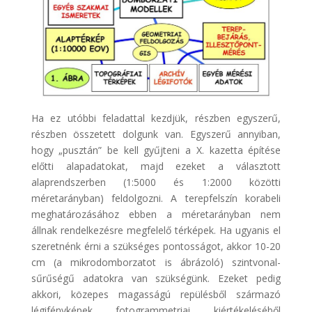
Ha ez utóbbi feladattal kezdjük, részben egyszerű,
részben összetett dolgunk van. Egyszerű annyiban,
hogy „pusztán” be kell gyűjteni a X. kazetta építése
előtti alapadatokat, majd ezeket a választott
alaprendszerben (1:5000 és 1:2000 közötti
méretarányban) feldolgozni. A terepfelszín korabeli
meghatározásához ebben a méretarányban nem
állnak rendelkezésre megfelelő térképek. Ha ugyanis el
szeretnénk érni a szükséges pontosságot, akkor 10-20
cm (a mikrodomborzatot is ábrázoló) szintvonal-
sűrűségű adatokra van szükségünk. Ezeket pedig
akkori, közepes magasságú repülésből származó
légifényképek fotogrammetriai kiértékeléséből