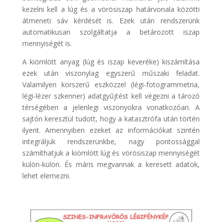
kezelni kell a lúg és a vörösiszap határvonala közötti
átmeneti sáv kérdését is. Ezek után rendszerünk
automatikusan szolgáltatja a betározott iszap
mennyiségét is.
A kiömlött anyag (lúg és iszap keveréke) kiszámítása
ezek után viszonylag egyszerű műszaki feladat.
Valamilyen korszerű eszközzel (légi-fotogrammetria,
légi-lézer szkenner) adatgyűjtést kell végezni a tározó
térségében a jelenlegi viszonyokra vonatkozóan. A
sajtón keresztül tudott, hogy a katasztrófa után történ
ilyent. Amennyiben ezeket az információkat szintén
integráljuk rendszerünkbe, nagy pontossággal
számíthatjuk a kiömlött lúg és vörösiszap mennyiségét
külön-külön. És máris megvannak a keresett adatok,
lehet elemezni.