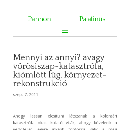
Pannon
Palatinus
Mennyi az annyi? avagy
vörösiszap-katasztrófa,
kiömlött lúg, környezet-
rekonstrukció
szept 7, 2011
Ahogy lassan elcsitulni látszanak a kolontári
katasztrófa okait kutató viták, ahogy közeledik a
végkifejlet, egyre inkább fontossá válik a még