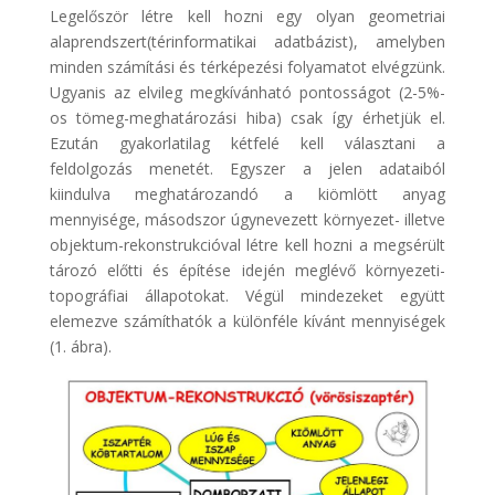
Legelőször létre kell hozni egy olyan geometriai
alaprendszert(térinformatikai adatbázist), amelyben
minden számítási és térképezési folyamatot elvégzünk.
Ugyanis az elvileg megkívánható pontosságot (2-5%-
os tömeg-meghatározási hiba) csak így érhetjük el.
Ezután gyakorlatilag kétfelé kell választani a
feldolgozás menetét. Egyszer a jelen adataiból
kiindulva meghatározandó a kiömlött anyag
mennyisége, másodszor úgynevezett környezet- illetve
objektum-rekonstrukcióval létre kell hozni a megsérült
tározó előtti és építése idején meglévő környezeti-
topográfiai állapotokat. Végül mindezeket együtt
elemezve számíthatók a különféle kívánt mennyiségek
(1. ábra).