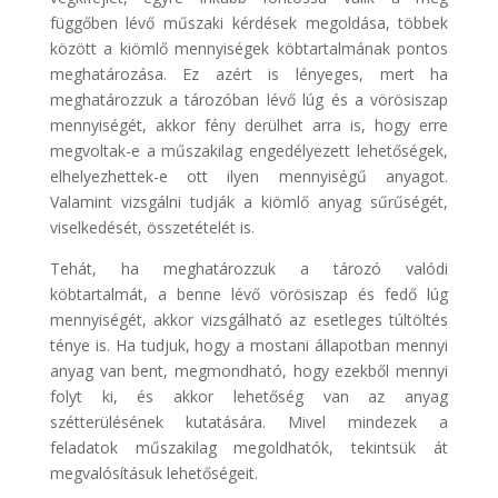
függőben lévő műszaki kérdések megoldása, többek
között a kiömlő mennyiségek köbtartalmának pontos
meghatározása. Ez azért is lényeges, mert ha
meghatározzuk a tározóban lévő lúg és a vörösiszap
mennyiségét, akkor fény derülhet arra is, hogy erre
megvoltak-e a műszakilag engedélyezett lehetőségek,
elhelyezhettek-e ott ilyen mennyiségű anyagot.
Valamint vizsgálni tudják a kiömlő anyag sűrűségét,
viselkedését, összetételét is.
Tehát, ha meghatározzuk a tározó valódi
köbtartalmát, a benne lévő vörösiszap és fedő lúg
mennyiségét, akkor vizsgálható az esetleges túltöltés
ténye is. Ha tudjuk, hogy a mostani állapotban mennyi
anyag van bent, megmondható, hogy ezekből mennyi
folyt ki, és akkor lehetőség van az anyag
szétterülésének kutatására. Mivel mindezek a
feladatok műszakilag megoldhatók, tekintsük át
megvalósításuk lehetőségeit.