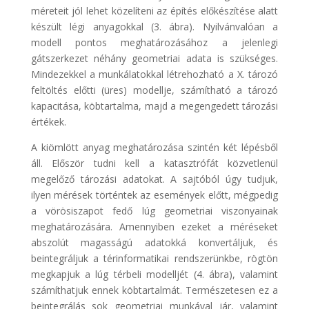
méreteit jól lehet közelíteni az építés előkészítése alatt
készült légi anyagokkal (3. ábra). Nyilvánvalóan a
modell pontos meghatározásához a jelenlegi
gátszerkezet néhány geometriai adata is szükséges.
Mindezekkel a munkálatokkal létrehozható a X. tározó
feltöltés előtti (üres) modellje, számítható a tározó
kapacitása, köbtartalma, majd a megengedett tározási
értékek.
A kiömlött anyag meghatározása szintén két lépésből
áll. Először tudni kell a katasztrófát közvetlenül
megelőző tározási adatokat. A sajtóból úgy tudjuk,
ilyen mérések történtek az események előtt, mégpedig
a vörösiszapot fedő lúg geometriai viszonyainak
meghatározására. Amennyiben ezeket a méréseket
abszolút magasságú adatokká konvertáljuk, és
beintegráljuk a térinformatikai rendszerünkbe, rögtön
megkapjuk a lúg térbeli modelljét (4. ábra), valamint
számíthatjuk ennek köbtartalmát. Természetesen ez a
beintegrálás sok geometriai munkával jár, valamint