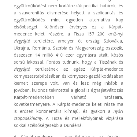
együttműködést nem korlátozzák politikai határok, és
a szuverenitás elismerése helyett a szolidaritás és
együttműködés mint egyetlen alternatíva kap
elsőbbséget. Különösen érvényes ez a Kárpát-
medence keleti részére, a Tisza 157 200 km2-nyi
vízgyűjtő
területére, amelyen öt ország: Szlovákia,
Ukrajna, Románia, Szerbia és Magyarország osztozik,
összesen 14 millió 410 ezer egymásra utalt, közös
sorsú lakossal. Fontos tudnunk, hogy a Tiszának és
vízgyűjtő
területének az egész Kárpát-medence
környezetstabilitásában és környezet-gazdálkodásában
kiemelt szerepe volt, van és lesz még inkább a
jövőben, különös tekintettel a globális éghajlatváltozás
Kárpát-medencében várható hatásaira,
következményeire. A Kárpát-medence keleti része ma
is erősen kontinentális klímájú, és gyakori a
nyári
csapadékhiány.
A Tisza és mellékfolyóinak vízjárása
sokkal szélsőségesebb a Dunáénál.
A Kárpát-medence ─ éghajlatunknak az óceáni-,