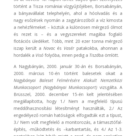
történt a Tisza romániai vízgyűjtőjében, Borsabányán,
a bányavállalat telephelyén, ahol a hóolvadás és a
nagy esőzések nyomán a zagytározóból a víz kimosta
a nehézfémeket – köztük a különösen mérgező ólmot
és rezet is – és a vegyszereket magába foglaló
flotációs üledéket. Több, mint 20 ezer tonna mérgező
iszap került a
Novac
és
Vasér
patakokba, ahonnan a
hordalék a
Visó
folyóba, innen pedig a
Tiszá
ba ömlött.
A Nagybányán, 2000. január 30-án és Borsabányán,
2000. március 10-én történt balesetek okait a
Nagybányai Baleset Felmérésére Alakult Nemzetközi
Munkacsoport (Nagybányai Munkacsoport)
vizsgálta. A
Brüsszel, 2000. december 15-én kelt jelentésében
megállapította, hogy 1./ Nem a megfelelő típusú
meddőhasznosítási létesítményt használták, 2./ Az
engedélyező román hatóságok elfogadták ezt a típust,
3./ Nem volt megfelelő a monitorozás, a támasztófal-
építés, -működtetés és –karbantartás, és 4./ Az 1-3.