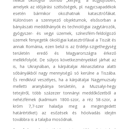
nélküli
ökológiai bomba
„ketyeg” a
vízgyűjtő
ben,
amelyek az időjárási szélsőségek, pl. nagycsapadékok
esetén bármikor okozhatnak katasztrófákat.
Különösen a szennyező objektumok, elsősorban a
bányászati meddőhányók és technológiai zagytározók,
gyógyszer- és vegyi üzemek, színesfém-feldolgozó
üzemek fenyegetik ökológiai katasztrófával a Tiszát és
annak Románia, ezen belül is az Erdélyi-szigethegység
területén eredő és Magyarországra érkező
mellékfolyóit. De súlyos következményekkel járhat az
is, ha Ukrajnában, a kárpátaljai Aknaszlatina alatti
sóbányákból nagy mennyiségű só kerülne a Tiszába.
És rendkívül veszélyes, ha a kárpátaljai Nagymuzsaly
melletti aranybánya területén, a Muzsalyi-hegy
tetejéről, több százezer tonnányi meddőkőzetből a
nehézfémek (kadmium 1800-szor, a réz 58-szor, a
króm 7,7-szer haladja meg a megengedett
határértéket) az esőzések és hóolvadás idején
továbbra is a talajba mosódnak.