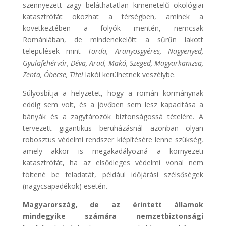
szennyezett zagy beláthatatlan kimenetelű ökológiai
katasztrófát okozhat a térségben, aminek a
következtében a folyók mentén, nemcsak
Romániában, de mindenekelőtt a sűrűn lakott
települések mint
Torda, Aranyosgyéres, Nagyenyed,
Gyulafehérvár, Déva, Arad, Makó, Szeged, Magyarkanizsa,
Zenta, Óbecse, Titel
lakói kerülhetnek veszélybe.
Súlyosbítja a helyzetet, hogy a román kormánynak
eddig sem volt, és a jövőben sem lesz kapacitása a
bányák és a zagytározók biztonságossá tételére. A
tervezett gigantikus beruházásnál azonban olyan
robosztus védelmi rendszer kiépítésére lenne szükség,
amely akkor is megakadályozná a környezeti
katasztrófát, ha az elsődleges védelmi vonal nem
töltené be feladatát, például időjárási szélsőségek
(nagycsapadékok) esetén.
Magyarország, de az érintett államok
mindegyike számára nemzetbiztonsági