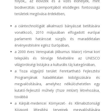
folyók,, az élővizek és a vizes élőhelyek, mint
biodiverzitás szempontjából elsődleges fontosságú
területek megóvása érdekében,
a ciántechnológiát alkalmazó bányászat betiltására
vonatkozó, 2010 májusában elfogadott európai
parlamenti határozat sürgős és maradéktalan
érvényesítésére egész Európában,
a 2000 éves Verespatak (Alburnus Maior) római kori
település és térsége felvételére az UNESCO
világörökségi listájára a kulturális táj kategóriában,
a Tisza
vízgyűjtő
terület Fenntartható Fejlesztési
Programjának haladéktalan kidolgozására és
megvalósítására, amelyhez nélkülözhetetlen egy
kutató-fejlesztő műhely (
Tisza Intézet
) létrehozása,
továbbá
a Kárpát-medencei Környezet- és Klímabiztonsági
Központ létesítési terveinek megvalósítására