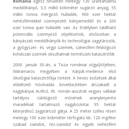
Románia
egész területén mintegy 130 urántartalmú
meddőhányó, 5,5 millió köbméter sugárzó anyag, 55
millió tonna mérgező hulladék, 900 ezer hektár
nehézfémekkel szennyezett bányameddő és a 200
ezer tonna ipari hulladék van. Az Erdélyben található
potenciális szennyező objektumok, elsősorban a
bányászati meddőhányók és technológiai zagytározók,
a gyógyszer- és vegyi üzemek, színesfém-feldolgozó
kohászati üzemek okozhatnak természeti katasztrófát.
2000. január 30-án, a Tisza romániai
vízgyűjtő
jében,
Máramaros megyében a Kárpát-medence első
ökológiai katasztrófája történt. A heves esőzések által
előidézett hóolvadás következtében átszakadt a
nagybányai AURUL Rt. román-ausztrál vegyes vállalat
tartályos ciánlúgozó művének aranykinyerési
maradékait tartalmazó nagybozintai 95 hektár
kiterjedésű zagytározó gátja. A 25 méter széles résen
mintegy 100 ezer köbméter térfogatú kb. 120 mg/liter
szabad cianidot, réz-cianidot és egyéb nehézfém