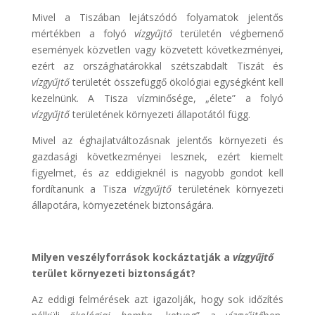
Mivel a Tiszában lejátszódó folyamatok jelentős
mértékben a folyó
vízgyűjtő
területén végbemenő
események közvetlen vagy közvetett következményei,
ezért az országhatárokkal szétszabdalt Tiszát és
vízgyűjtő
területét összefüggő ökológiai egységként kell
kezelnünk. A Tisza vízminősége, „élete” a folyó
vízgyűjtő
területének környezeti állapotától függ.
Mivel az éghajlatváltozásnak jelentős környezeti és
gazdasági következményei lesznek, ezért kiemelt
figyelmet, és az eddigieknél is nagyobb gondot kell
fordítanunk a Tisza
vízgyűjtő
területének környezeti
állapotára, környezetének biztonságára.
Milyen veszélyforrások kockáztatják a
vízgyűjtő
terület környezeti biztonságát?
Az eddigi felmérések azt igazolják, hogy sok időzítés