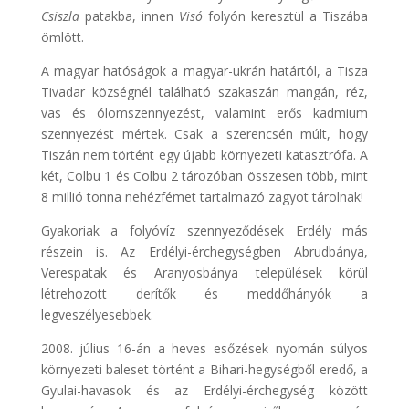
Csiszla
patakba, innen
Visó
folyón keresztül a Tiszába
ömlött.
A magyar hatóságok a magyar-ukrán határtól, a Tisza
Tivadar községnél található szakaszán mangán, réz,
vas és ólomszennyezést, valamint erős kadmium
szennyezést mértek. Csak a szerencsén múlt, hogy
Tiszán nem történt egy újabb környezeti katasztrófa. A
két, Colbu 1 és Colbu 2 tározóban összesen több, mint
8 millió tonna nehézfémet tartalmazó zagyot tárolnak!
Gyakoriak a folyóvíz szennyeződések Erdély más
részein is. Az Erdélyi-érchegységben Abrudbánya,
Verespatak és Aranyosbánya települések körül
létrehozott derítők és meddőhányók a
legveszélyesebbek.
2008. július 16-án a heves esőzések nyomán súlyos
környezeti baleset történt a Bihari-hegységből eredő, a
Gyulai-havasok és az Erdélyi-érchegység között