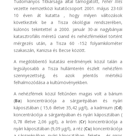
Tudományos Titkársága által támogatott,
Fehér Illés
vezette nemzetközi kutatócsoport 2001. május 23-tól
10 éven át kutatta , hogy milyen változások
következtek be a Tisza ökológiai rendszerében,
különös tekintettel a 2000. január 30-ai nagybányai
katasztrofális méretű cianid és nehézfémekkel történt
mérgezés után, a Tisza 60 -152 folyamkilométer
szakaszán, Kanizsa és Becse között.
A megdöbbentő kutatási eredmények közül talán a
legsúlyosabb a Tisza hullámterén észlelt nehézfém
szennyezettség, és azok jelentős mértékű
felhalmozódása a kultúrnövényekben.
A nehézfémek közül feltűnően magas volt a bárium
(
Ba
) koncentrációja a sárgarépában és nyári
káposztában ( 15,6 illetve 35,42 μg/l), a kadmium (
Cd
)
koncentrációja a sárgarépában és nyári káposztában (
0,78 illetve 2,06 μg/l), a króm (
Cr
) koncentrációja a
nyári káposztában (9,09 μg/l), a réz (
Cu
) koncentrációja
a sárgarépában, nyári káposztában, fekete – és piros