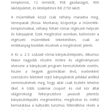
templomot, 12 temetőt, 958 gazdaságot, 900
lakóépületet, és kitelepítésre ítél 2150 lakót.
A műemlékek közül csak néhány maradna meg,
Verespatak (Rosia Montana) központja a műemlék-
templomokkal, néhány feltárt római régészeti helyszín
és bányajárat. Ezek megőrzése azonban, különösen a
régészeti műemlékek tekintetében, csak az
emlékanyag kisebbik részének a megőrzését jelenti.
A Kr. u. 2-3. századi római bányásztelepülés, Alburnus
Maior nagyobb részére örökre és végérvényesen
elveszne a bányászati program keresztülvitele esetén,
hiszen a hegyek gyomrában lévő, esetenként
szenzációs leleteket rejtő bányajáratok például anélkül
semmisülnének meg, hogy akár csak észlelni lehetne
őket. A több szakmai csoport és civil kör által
világörökségi felterjesztésre javasolt jelentős
bányásztelepülés megmentése, megőrzése és méltó
bemutatása a kulturális turizmus fellendítése révén a