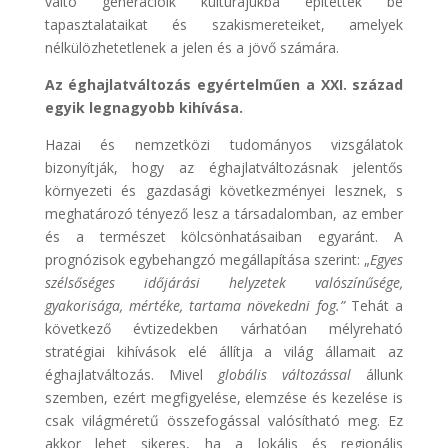
váltó generációik kultúrájukba építették be
tapasztalataikat és szakismereteiket, amelyek
nélkülözhetetlenek a jelen és a jövő számára.
Az éghajlatváltozás egyértelműen a XXI. század
egyik legnagyobb kihívása.
Hazai és nemzetközi tudományos vizsgálatok
bizonyítják, hogy az éghajlatváltozásnak jelentős
környezeti és gazdasági következményei lesznek, s
meghatározó tényező lesz a társadalomban, az ember
és a természet kölcsönhatásaiban egyaránt. A
prognózisok egybehangzó megállapítása szerint: „
Egyes
szélsőséges időjárási helyzetek valószínűsége,
gyakorisága, mértéke, tartama növekedni fog.”
Tehát a
következő évtizedekben várhatóan mélyreható
stratégiai kihívások elé állítja a világ államait az
éghajlatváltozás. Mivel
globális változással
állunk
szemben, ezért megfigyelése, elemzése és kezelése is
csak világméretű összefogással valósítható meg. Ez
akkor lehet sikeres, ha a lokális és regionális