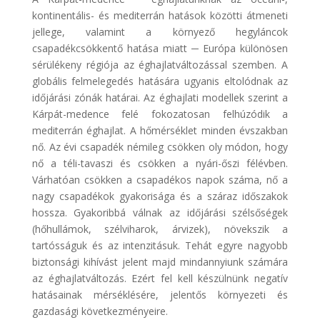
kontinentális- és mediterrán hatások közötti átmeneti
jellege, valamint a környező hegyláncok
csapadékcsökkentő hatása miatt ─ Európa különösen
sérülékeny régiója az éghajlatváltozással szemben. A
globális felmelegedés hatására ugyanis eltolódnak az
időjárási zónák határai. Az éghajlati modellek szerint a
Kárpát-medence felé fokozatosan felhúzódik a
mediterrán éghajlat. A hőmérséklet minden évszakban
nő. Az évi csapadék némileg csökken oly módon, hogy
nő a téli-tavaszi és csökken a nyári-őszi félévben.
Várhatóan csökken a csapadékos napok száma, nő a
nagy csapadékok gyakorisága és a száraz időszakok
hossza. Gyakoribbá válnak az időjárási szélsőségek
(hőhullámok, szélviharok, árvizek), növekszik a
tartósságuk és az intenzitásuk. Tehát egyre nagyobb
biztonsági kihívást jelent majd mindannyiunk számára
az éghajlatváltozás. Ezért fel kell készülnünk negatív
hatásainak mérséklésére, jelentős környezeti és
gazdasági következményeire.