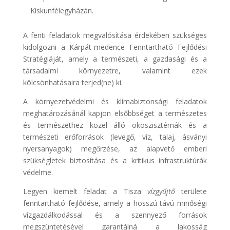
Kiskunfélegyházán.
A fenti feladatok megvalósítása érdekében szükséges
kidolgozni a Kárpát-medence Fenntartható Fejlődési
Stratégiáját, amely a természeti, a gazdasági és a
társadalmi környezetre, valamint ezek
kölcsönhatásaira terjed(ne) ki.
A környezetvédelmi és klímabiztonsági feladatok
meghatározásánál kapjon elsőbbséget a természetes
és természethez közel álló ökoszisztémák és a
természeti erőforrások (levegő, víz, talaj, ásványi
nyersanyagok) megőrzése, az alapvető emberi
szükségletek biztosítása és a kritikus infrastruktúrák
védelme.
Legyen kiemelt feladat a Tisza
vízgyűjtő
területe
fenntartható fejlődése, amely a hosszú távú minőségi
vízgazdálkodással és a szennyező források
megszüntetésével garantálná a lakosság