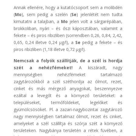
Annak ellenére, hogy a kutatócsoport sem a molibdén
(
Mo
), sem pedig a szelén (
Se
) jelenlétét nem tudta
kimutatni a talajban, a
Mo
jelen volt a sárgarépában,
brokkoliban, nyári – és őszi káposztában, valamint a
fekete – és piros ribizliben (sorrendben 0,26, 0,84, 2,42,
0,65, 0,24 illetve 0,24 μg/l), a
Se
pedig a fekete – és
piros ribizliben (1,18 illetve 0,72 μg/l).
Nemcsak a folyók szállítják, de a szél is hordja
szét a nehézfémeket!
A kiszáradt, nagy
mennyiségben nehézfémeket tartalmazó
zagytározókból a szél széthordja az ólmot, rezet,
cinket és más mérgező anyagokat, beszennyezve
ezáltal a levegőt és a környező területeket: a
településeket, termőföldeket, legelőket és
gyümölcsösöket. Pl. a zazari-nagybozintai zagytározó
nagy mennyiségben tartalmaz ólmot, rezet és cinket,
amelyeket a szél szállítja és szórja szét a környező
területeken. Nagybánya területén a rétek füvében, a