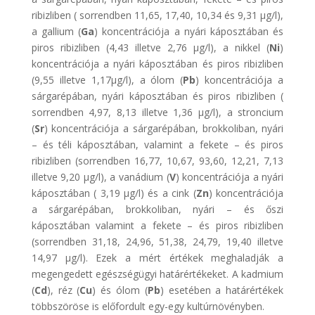
ribizliben ( sorrendben 11,65, 17,40, 10,34 és 9,31 μg/l),
a gallium (
Ga
) koncentrációja a nyári káposztában és
piros ribizliben (4,43 illetve 2,76 μg/l), a nikkel (
Ni
)
koncentrációja a nyári káposztában és piros ribizliben
(9,55 illetve 1,17μg/l), a ólom (
Pb
) koncentrációja a
sárgarépában, nyári káposztában és piros ribizliben (
sorrendben 4,97, 8,13 illetve 1,36 μg/l), a stroncium
(
Sr
) koncentrációja a sárgarépában, brokkoliban, nyári
– és téli káposztában, valamint a fekete – és piros
ribizliben (sorrendben 16,77, 10,67, 93,60, 12,21, 7,13
illetve 9,20 μg/l), a vanádium (
V
) koncentrációja a nyári
káposztában ( 3,19 μg/l) és a cink (
Zn
) koncentrációja
a sárgarépában, brokkoliban, nyári – és őszi
káposztában valamint a fekete – és piros ribizliben
(sorrendben 31,18, 24,96, 51,38, 24,79, 19,40 illetve
14,97 μg/l). Ezek a mért értékek meghaladják a
megengedett egészségügyi határértékeket. A kadmium
(
Cd
), réz (
Cu
) és ólom (
Pb
) esetében a határértékek
többszöröse is előfordult egy-egy kultúrnövényben.