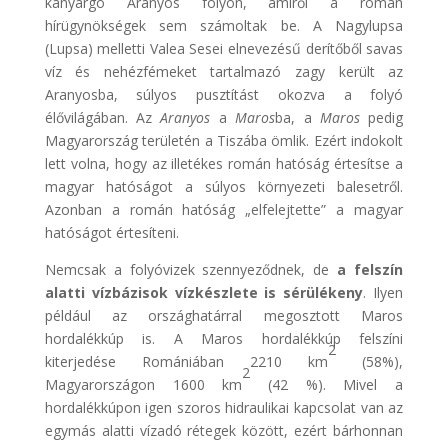
kanyargó Aranyos folyón, amiről a román
hírügynökségek sem számoltak be. A Nagylupsa
(Lupsa) melletti Valea Sesei elnevezésű derítőből savas
víz és nehézfémeket tartalmazó zagy került az
Aranyosba, súlyos pusztítást okozva a folyó
élővilágában. Az
Aranyos
a
Maros
ba, a
Maros
pedig
Magyarország területén a Tiszába ömlik. Ezért indokolt
lett volna, hogy az illetékes román hatóság értesítse a
magyar hatóságot a súlyos környezeti balesetről.
Azonban a román hatóság „elfelejtette” a magyar
hatóságot értesíteni.
Nemcsak a folyóvizek szennyeződnek, de
a felszín
alatti vízbázisok vízkészlete is sérülékeny
. Ilyen
például az országhatárral megosztott Maros
hordalékkúp is. A Maros hordalékkúp felszíni
2
kiterjedése Romániában 2210 km
(58%),
2
Magyarországon 1600 km
(42 %). Mivel a
hordalékkúpon igen szoros hidraulikai kapcsolat van az
egymás alatti vízadó rétegek között, ezért bárhonnan