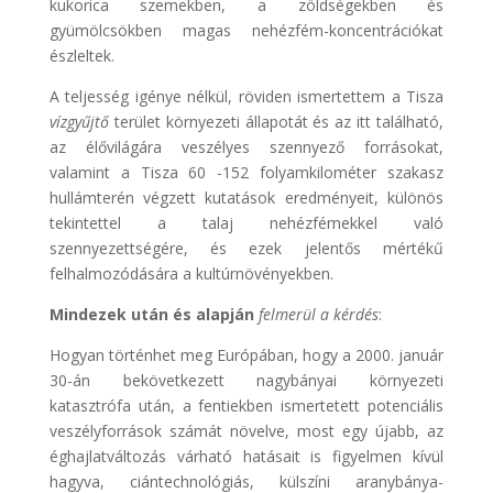
kukorica szemekben, a zöldségekben és
gyümölcsökben magas nehézfém-koncentrációkat
észleltek.
A teljesség igénye nélkül, röviden ismertettem a Tisza
vízgyűjtő
terület környezeti állapotát és az itt található,
az élővilágára veszélyes szennyező forrásokat,
valamint a Tisza 60 -152 folyamkilométer szakasz
hullámterén végzett kutatások eredményeit, különös
tekintettel a talaj nehézfémekkel való
szennyezettségére, és ezek jelentős mértékű
felhalmozódására a kultúrnövényekben.
Mindezek után és alapján
felmerül a kérdés
:
Hogyan történhet meg Európában, hogy a 2000. január
30-án bekövetkezett nagybányai környezeti
katasztrófa után, a fentiekben ismertetett potenciális
veszélyforrások számát növelve, most egy újabb, az
éghajlatváltozás várható hatásait is figyelmen kívül
hagyva, ciántechnológiás, külszíni aranybánya-