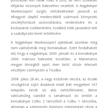
pontokban leírt hibák miatt a zord, de nem szokatlan
időjárási viszonyok balesethez vezettek. A
Nagybányai
Munkacsoport
sürgős intézkedéseket javasolt az
elhagyott ülepítő medencékből származó környezeti
veszélyforrások azonosítására, rendezésére és a
kockázatok csökkenésére, továbbá több javaslatot tett
a szabályozási keret erősítésére.
A
Nagybányai Munkacsoport
ajánlásait azonban még
nem valósították meg Romániában. Ezért fordulhatott
elő, hogy a nagybányai, 2000. januári és a borsabányai
2000. márciusi balesetet követően, a Máramaros
megyei térségből
nyolc éven belül ötször
érkezett
veszélyes szennyezés a Tiszába.
2008. július 28-án, a nagy esőzések okozta, az északi
országrészt sújtó áradások miatt (hét megyében 167
település került víz alá) nehézfémeket, illetve
valószínűleg cianidot is tartalmazó víz ömlött a
borsabányai Colbu 2 tározóból a Colbu 1 tározóba,
ahonnan a szennyezés bizonyos mennyiségű része a