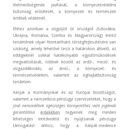
életminőségének javítását, a környezetvédelmi
biztonság erősítését, a környezeti és természeti
értékek védelmét.
Ehhez azonban a
vízgyűjtő
öt országot (Szlovákia,
Ukrajna, Románia, Szerbia és Magyarország) érintő
területének olyan fenntartható térségfejlesztésére van
szükség, amely lehetővé teszi a határokon átívelő, az
eddigieknél sokkal hatékonyabb együttműködések
megvalósítását, többek között az erdő-, mező- és
vízgazdálkodás, az árvíz-, a környezet- és
természetvédelem, valamint az éghajlatbiztonság
területein.
Kérjük a Kormányokat és az Európai Bizottságot,
valamint a nemzetközi pénzügyi szervezeteket, hogy
a
jövő nemzedékek
egészséges környezethez való jogának
garantálása
érdekében
tegyenek meg minden
lehetséges intézkedést és nyújtsanak pénzügyi
támogatást ahhoz, hogy a Kárpát-medence