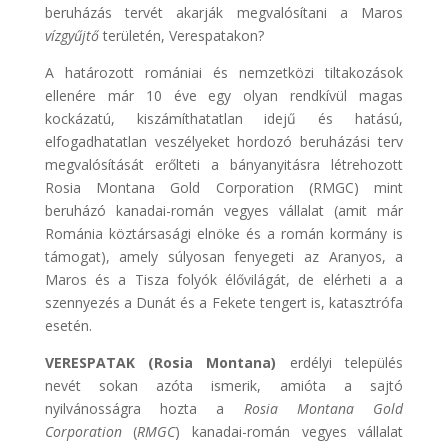
beruházás tervét akarják megvalósítani a Maros
vízgyűjtő
területén, Verespatakon?
A határozott romániai és nemzetközi tiltakozások
ellenére már 10 éve egy olyan rendkívül magas
kockázatú, kiszámíthatatlan idejű és hatású,
elfogadhatatlan veszélyeket hordozó beruházási terv
megvalósítását erőlteti a bányanyitásra létrehozott
Rosia Montana Gold Corporation (RMGC) mint
beruházó kanadai-román vegyes vállalat (amit már
Románia köztársasági elnöke és a román kormány is
támogat), amely súlyosan fenyegeti az Aranyos, a
Maros és a Tisza folyók élővilágát, de elérheti a a
szennyezés a Dunát és a Fekete tengert is, katasztrófa
esetén.
VERESPATAK (Rosia Montana)
erdélyi település
nevét sokan azóta ismerik, amióta a sajtó
nyilvánosságra hozta a
Rosia Montana Gold
Corporation
(
RMGC
) kanadai-román vegyes vállalat