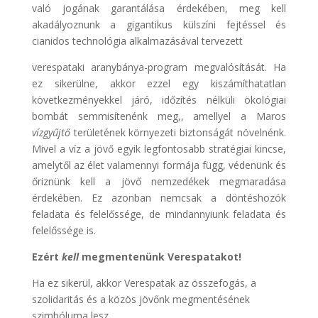
való jogának garantálása érdekében, meg kell
akadályoznunk a gigantikus külszíni fejtéssel és
cianidos technológia alkalmazásával tervezett
verespataki aranybánya-program megvalósítását. Ha
ez sikerülne, akkor ezzel egy kiszámíthatatlan
következményekkel járó, időzítés nélküli ökológiai
bombát semmisítenénk meg,, amellyel a Maros
vízgyűjtő
területének környezeti biztonságát növelnénk.
Mivel a víz a jövő egyik legfontosabb stratégiai kincse,
amelytől az élet valamennyi formája függ, védenünk és
őriznünk kell a jövő nemzedékek megmaradása
érdekében. Ez azonban nemcsak a döntéshozók
feladata és felelőssége, de mindannyiunk feladata és
felelőssége is.
Ezért
kell
megmentenünk Verespatakot!
Ha ez sikerül, akkor Verespatak az összefogás, a
szolidaritás és a közös jövőnk megmentésének
szimbóluma lesz.