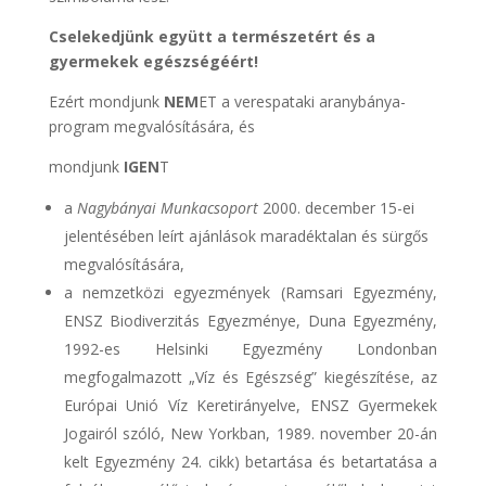
Cselekedjünk együtt a természetért és a
gyermekek egészségéért!
Ezért mondjunk
NEM
ET a verespataki aranybánya-
program megvalósítására, és
mondjunk
IGEN
T
a
Nagybányai Munkacsoport
2000. december 15-ei
jelentésében leírt ajánlások maradéktalan és sürgős
megvalósítására,
a nemzetközi egyezmények (Ramsari Egyezmény,
ENSZ Biodiverzitás Egyezménye, Duna Egyezmény,
1992-es Helsinki Egyezmény Londonban
megfogalmazott „Víz és Egészség” kiegészítése, az
Európai Unió Víz Keretirányelve, ENSZ Gyermekek
Jogairól szóló, New Yorkban, 1989. november 20-án
kelt Egyezmény 24. cikk) betartása és betartatása a