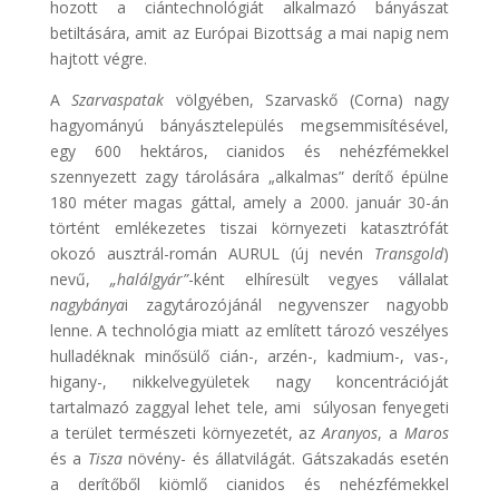
hozott a ciántechnológiát alkalmazó bányászat
betiltására, amit az Európai Bizottság a mai napig nem
hajtott végre.
A
Szarvaspatak
völgyében, Szarvaskő (Corna) nagy
hagyományú bányásztelepülés megsemmisítésével,
egy 600 hektáros, cianidos és nehézfémekkel
szennyezett zagy tárolására „alkalmas” derítő épülne
180 méter magas gáttal, amely a 2000. január 30-án
történt emlékezetes tiszai környezeti katasztrófát
okozó ausztrál-román AURUL (új nevén
Transgold
)
nevű,
„halálgyár”
-ként elhíresült vegyes vállalat
nagybánya
i zagytározójánál negyvenszer nagyobb
lenne. A technológia miatt az említett tározó veszélyes
hulladéknak minősülő cián-, arzén-, kadmium-, vas-,
higany-, nikkelvegyületek nagy koncentrációját
tartalmazó zaggyal lehet tele, ami súlyosan fenyegeti
a terület természeti környezetét, az
Aranyos
, a
Maros
és a
Tisza
növény- és állatvilágát. Gátszakadás esetén
a derítőből kiömlő cianidos és nehézfémekkel