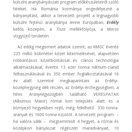
külszíni aranybányászati program előkészületeiről szóló
híreket. Ha Románia kormánya engedélyezné a
bányanyitást, akkor a tervezett projekt a legnagyobb
külszíni fejtésű aranybánya lenne Európában,
Erdély
kellős közepén, a
Tisza
mellékfolyója, a
Maros
vízgyűjtő területén.
Az eddig megismert adatok szerint, az
RMGC
évente
225 millió köbméter kőzet kitermelésével, alapvetően
robbantásos kőzetbontással és ciános technológia
alkalmazásával, évente 13 ezer tonna nátrium-cianid
felhasználásával és 350 ember foglalkoztatásával 16
év alatt szeretné megkaparintani az Erdélyi-
középhegység déli részén, az Erdélyi-érchegységben, a
híres
Aranynégyszög
ben található VERESPATAK
(Alburnus Maior) római kori település alatt és a
környező hegyekben rejlő, még fellelhető 330 tonna
aranyat és 1600 tonna ezüstöt. A tervezett program –
ha valóra válik – megsemmisít 4 hegyet, a római és
középkori bányászat régészeti maradványait, 10