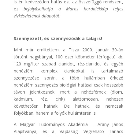
is éri kedvezőtlen hatás ezt az összefüggő rendszert,
ez
befolyásolhatja a Maros hordalékkúp teljes
vízkészletének állapotát
.
Szennyezett, és szennyeződik a talaj is!
Mint már említettem, a Tisza 2000. január 30-án
történt nagybányai, 100 ezer köbméter térfogatú kb.
120 mg/liter szabad cianidot, réz-cianidot és egyéb
nehézfém komplex cianidokat is tartalmazó
szennyezése során, a több hullámban érkező
nehézfém szennyezés biológiai hatásai csak hosszabb
távon jelentkeznek, mert a nehézfémek (ólom,
kadmium, réz, cink) alattomosan, nehezen
követhetően hatnak. De hatnak, és nemcsak
folyókban, hanem a folyók hullámterén is.
A Magyar Tudományos Akadémia – Arany János
Alapítványa, és a Vajdasági Végreható Tanács