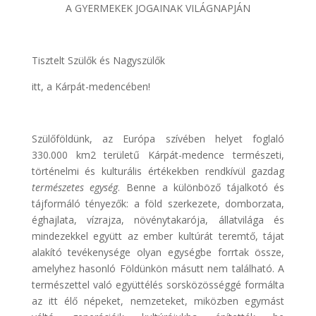
A GYERMEKEK JOGAINAK VILÁGNAPJÁN
Tisztelt Szülők és Nagyszülők
itt, a Kárpát-medencében!
Szülőföldünk, az Európa szívében helyet foglaló
330.000 km2 területű Kárpát-medence természeti,
történelmi és kulturális értékekben rendkívül gazdag
természetes egység
. Benne a különböző tájalkotó és
tájformáló tényezők: a föld szerkezete, domborzata,
éghajlata, vízrajza, növénytakarója, állatvilága és
mindezekkel együtt az ember kultúrát teremtő, tájat
alakító tevékenysége olyan egységbe forrtak össze,
amelyhez hasonló Földünkön másutt nem található. A
természettel való együttélés sorsközösséggé formálta
az itt élő népeket, nemzeteket, miközben egymást