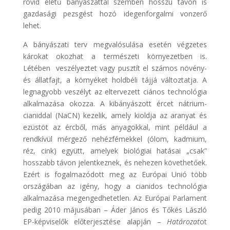
rövid életű bányászattal szemben hosszú távon is
gazdasági pezsgést hozó idegenforgalmi vonzerő
lehet.
A bányászati terv megvalósulása esetén végzetes
károkat okozhat a természeti környezetben is.
Létében veszélyeztet vagy pusztít el számos növény-
és állatfajt, a környéket holdbéli tájjá változtatja. A
legnagyobb veszélyt az eltervezett ciános technológia
alkalmazása okozza. A kibányászott ércet nátrium-
cianiddal (NaCN) kezelik, amely kioldja az aranyat és
ezüstöt az ércből, más anyagokkal, mint például a
rendkívül mérgező nehézfémekkel (ólom, kadmium,
réz, cink) együtt, amelyek biológiai hatásai „csak”
hosszabb távon jelentkeznek, és nehezen követhetőek.
Ezért is fogalmazódott meg az Európai Unió több
országában az igény, hogy a cianidos technológia
alkalmazása megengedhetetlen. Az Európai Parlament
pedig 2010 májusában – Áder János és Tőkés László
EP-képviselők előterjesztése alapján –
Határozat
ot