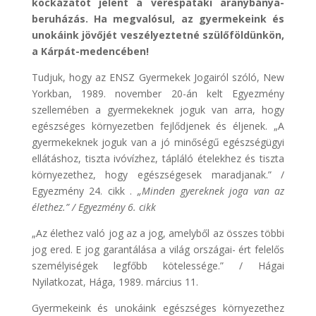
kockázatot jelent a verespataki aranybánya-
beruházás. Ha megvalósul, az gyermekeink és
unokáink jövőjét veszélyeztetné szülőföldünkön,
a Kárpát-medencében!
Tudjuk, hogy az ENSZ Gyermekek Jogairól szóló, New
Yorkban, 1989. november 20-án kelt Egyezmény
szellemében a gyermekeknek joguk van arra, hogy
egészséges környezetben fejlődjenek és éljenek. „A
gyermekeknek joguk van a jó minőségű egészségügyi
ellátáshoz, tiszta ivóvízhez, tápláló ételekhez és tiszta
környezethez, hogy egészségesek maradjanak.” /
Egyezmény 24. cikk .
„Minden gyereknek joga van az
élethez.” / Egyezmény 6. cikk
„Az élethez való jog az a jog, amelyből az összes többi
jog ered. E jog garantálása a világ országai- ért felelős
személyiségek legfőbb kötelessége.” / Hágai
Nyilatkozat, Hága, 1989. március 11.
Gyermekeink és unokáink egészséges környezethez