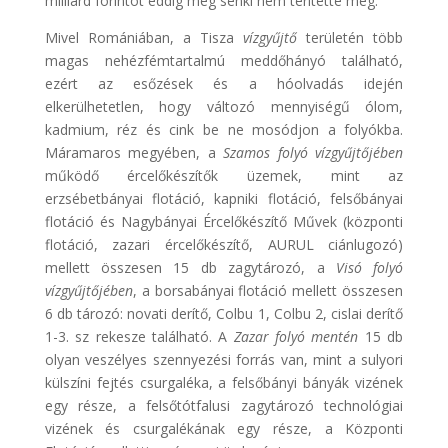
milliárd forintot eddig még senki nem térítette meg.
Mivel Romániában, a Tisza
vízgyűjtő
területén több
magas nehézfémtartalmú meddőhányó található,
ezért az esőzések és a hóolvadás idején
elkerülhetetlen, hogy változó mennyiségű ólom,
kadmium, réz és cink be ne mosódjon a folyókba.
Máramaros megyében, a
Szamos folyó vízgyűjtőjében
működő ércelőkészítők üzemek, mint az
erzsébetbányai flotáció, kapniki flotáció, felsőbányai
flotáció és Nagybányai Ércelőkészítő Művek (központi
flotáció, zazari ércelőkészítő, AURUL ciánlugozó)
mellett összesen 15 db zagytározó, a
Visó folyó
vízgyűjtőjében
, a borsabányai flotáció mellett összesen
6 db tározó: novati derítő, Colbu 1, Colbu 2, cislai derítő
1-3. sz rekesze található. A
Zazar folyó mentén
15 db
olyan veszélyes szennyezési forrás van, mint a sulyori
külszíni fejtés csurgaléka, a felsőbányi bányák vizének
egy része, a felsőtótfalusi zagytározó technológiai
vizének és csurgalékának egy része, a Központi