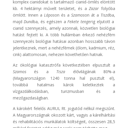
komplex cianidokat is tartalmazó cianid-ömlés elöntött
kb. 4 hektárnyi művelt területet, és a
Zazar
folyóba
ömlött. Innen a
Lápos
on és a
Szamos
on át a
Tiszá
ba,
majd
Duná
ba, és egészen a
Fekete tenger
ig eljutott a
cianid szennyezés, amely azonnali, közvetlen biológiai
hatást fejtett ki. A több hullámban érkező nehézfém
szennyezés biológiai hatásai azonban hosszabb távon
jelentkeznek, mert a nehézfémek (ólom, kadmium, réz,
cink) alattomosan, nehezen követhetően hatnak.
Az ökológiai katasztrófa következtében elpusztult a
Szamos
és a
Tisza
élővilágának 80%-a
(Magyarországon 1240 tonna hal pusztult el),
továbbá hatalmas károk keletkeztek a
vízgazdálkodásban, turizmusban és a
mezőgazdaságban.
A károkért felelős AURUL Rt. jogutód nélkül megszűnt.
A Magyarországnak okozott kárt, vagyis a kárelhárítási
és rehabilitációs munkálatok költségeit, összesen 28,5