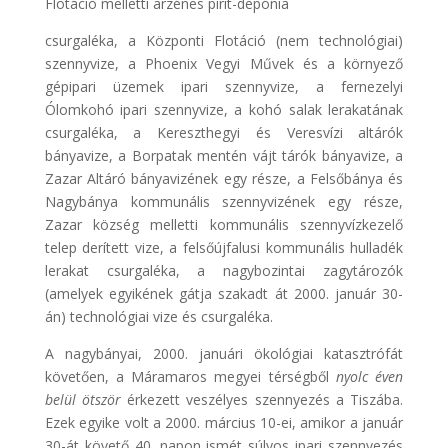
Flotáció melletti arzénes pirit-depónia
csurgaléka, a Központi Flotáció (nem technológiai)
szennyvize, a Phoenix Vegyi Művek és a környező
gépipari üzemek ipari szennyvize, a fernezelyi
Ólomkohó ipari szennyvize, a kohó salak lerakatának
csurgaléka, a Kereszthegyi és Veresvízi altárók
bányavize, a Borpatak mentén vájt tárók bányavize, a
Zazar Altáró bányavizének egy része, a Felsőbánya és
Nagybánya kommunális szennyvizének egy része,
Zazar község melletti kommunális szennyvízkezelő
telep derített vize, a felsőújfalusi kommunális hulladék
lerakat csurgaléka, a nagybozintai zagytározók
(amelyek egyikének gátja szakadt át 2000. január 30-
án) technológiai vize és csurgaléka.
A nagybányai, 2000. januári ökológiai katasztrófát
követően, a Máramaros megyei térségből
nyolc éven
belül ötször
érkezett veszélyes szennyezés a Tiszába.
Ezek egyike volt a 2000. március 10-ei, amikor a január
30-át követő 40. napon ismét súlyos ipari szennyezés