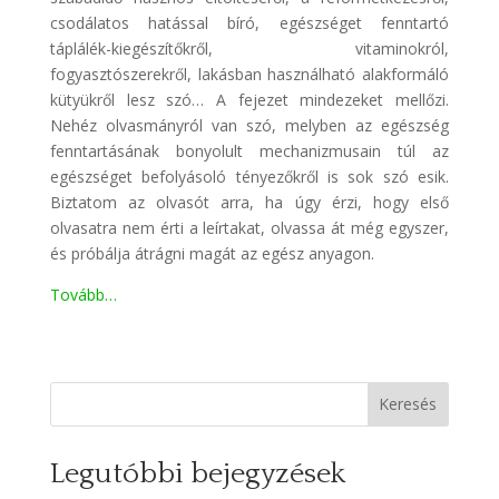
csodálatos hatással bíró, egészséget fenntartó
táplálék-kiegészítőkről, vitaminokról,
fogyasztószerekről, lakásban használható alakformáló
kütyükről lesz szó… A fejezet mindezeket mellőzi.
Nehéz olvasmányról van szó, melyben az egészség
fenntartásának bonyolult mechanizmusain túl az
egészséget befolyásoló tényezőkről is sok szó esik.
Biztatom az olvasót arra, ha úgy érzi, hogy első
olvasatra nem érti a leírtakat, olvassa át még egyszer,
és próbálja átrágni magát az egész anyagon.
Tovább…
Keresés
Legutóbbi bejegyzések