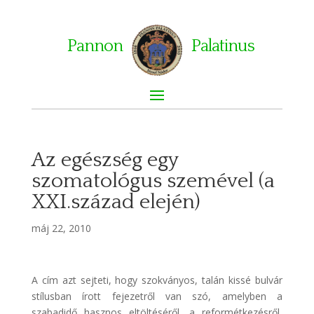
Pannon
Palatinus
Az egészség egy
szomatológus szemével (a
XXI.század elején)
máj 22, 2010
A cím azt sejteti, hogy szokványos, talán kissé bulvár
stílusban írott fejezetről van szó, amelyben a
szabadidő hasznos eltöltéséről, a reformétkezésről,