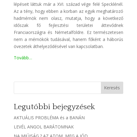
lépéseit láttuk már a XVI. század vége felé Specklénél.
Az a tény, hogy ebben a korban az egyik meghatározó
hadmérnök nem olasz, mutatja, hogy a következő
időszak fő fejlesztési területei áttevődnek
Franciaországra és Németalföldre. Ez természetesen
nem a mérnökök tudásával, hanem főként a háborús
övezetek áthelyeződésével van kapcsolatban.
Tovább…
Keresés
Legutóbbi bejegyzések
AKTUÁLIS PROBLÉMA és a BANÁN
LEVÉL ANGOL BARÁTOMNAK
NA MIÚJSÁG ? AZ ATOM, MEG A JÓD