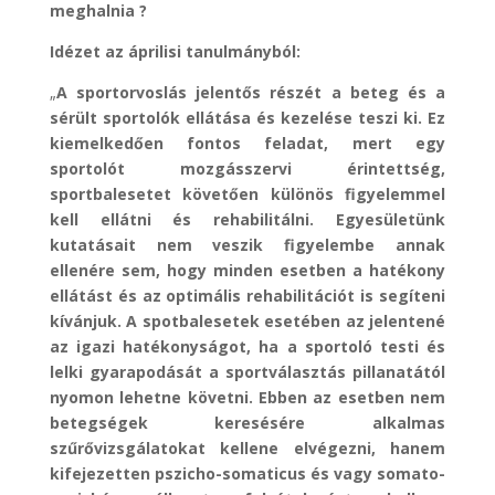
meghalnia ?
Idézet az áprilisi tanulmányból:
„
A sportorvoslás jelentős részét a beteg és a
sérült sportolók ellátása és kezelése teszi ki. Ez
kiemelkedően fontos feladat, mert egy
sportolót mozgásszervi érintettség,
sportbalesetet követően különös figyelemmel
kell ellátni és rehabilitálni. Egyesületünk
kutatásait nem veszik figyelembe annak
ellenére sem, hogy minden esetben a hatékony
ellátást és az optimális rehabilitációt is segíteni
kívánjuk. A spotbalesetek esetében az jelentené
az igazi hatékonyságot, ha a sportoló testi és
lelki gyarapodását a sportválasztás pillanatától
nyomon lehetne követni. Ebben az esetben nem
betegségek keresésére alkalmas
szűrővizsgálatokat kellene elvégezni, hanem
kifejezetten pszicho-somaticus és vagy somato-