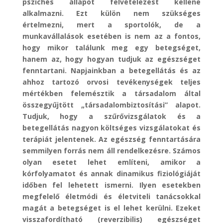
pszichés állapot felvételezést kellene
alkalmazni. Ezt külön nem szükséges
értelmezni, mert a sportolók, de a
munkavállalások esetében is nem az a fontos,
hogy mikor találunk meg egy betegséget,
hanem az, hogy hogyan tudjuk az egészséget
fenntartani. Napjainkban a betegellátás és az
ahhoz tartozó orvosi tevékenységek teljes
mértékben felemésztik a társadalom által
összegyűjtött „társadalombiztosítási” alapot.
Tudjuk, hogy a szűrővizsgálatok és a
betegellátás nagyon költséges vizsgálatokat és
terápiát jelentenek. Az egészség fenntartására
semmilyen forrás nem áll rendelkezésre. Számos
olyan esetet lehet említeni, amikor a
kórfolyamatot és annak dinamikus fiziológiáját
időben fel lehetett ismerni. Ilyen esetekben
megfelelő életmódi és életviteli tanácsokkal
magát a betegséget is el lehet kerülni. Ezeket
visszafordítható (reverzibilis) egészséget