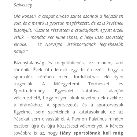
Szövetség.
Ola Ronsen, a csapat orvosa szinte azonnal a helyszínen
volt, és a mentő is gyorsan megérkezett, de ez is kevésnek
bizonyult. "Őszinte részvétem a családjának, együtt érzek
velük. – mondta Per Rune Eknes, a helyi úszó szövetség
elnöke. – Ez Norvégia úszósportjának legnehezebb
napja."
Bizonytalanság és megdöbbenés, ez minden, ami
történik. Évek óta létezik egy feltételezés, hogy a
sportolók körében miért fordulhatnak elő ilyen
tragédiák. A Műegyetemi Természet és
Sporttudományi Egyesület kutatása alapján
vélelmezhető, hogy milyen okok vezethetnek ezekhez
a drámákhoz. A sportvezetés és a sportorvosok
figyelmet sem szentelnek a kutatásoknak, de az
írásokat sem olvassák el. A Pannon Palatinus minden
esetben újra és újra közzéteszi véleményét. A kérdés
továbbra is az, hogy
Hány sportolónak kell még