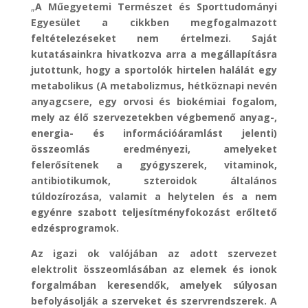
„
A Műegyetemi Természet és Sporttudományi
Egyesület a cikkben megfogalmazott
feltételezéseket nem értelmezi. Saját
kutatásainkra hivatkozva arra a megállapításra
jutottunk, hogy a sportolók hirtelen halálát egy
metabolikus (A metabolizmus, hétköznapi nevén
anyagcsere, egy orvosi és biokémiai fogalom,
mely az élő szervezetekben végbemenő anyag-,
energia- és információáramlást jelenti)
összeomlás eredményezi, amelyeket
felerősítenek a gyógyszerek, vitaminok,
antibiotikumok, szteroidok általános
túldozírozása, valamit a helytelen és a nem
egyénre szabott teljesítményfokozást erőltető
edzésprogramok.
Az igazi ok valójában az adott szervezet
elektrolit összeomlásában az elemek és ionok
forgalmában keresendők, amelyek súlyosan
befolyásolják a szerveket és szervrendszerek. A