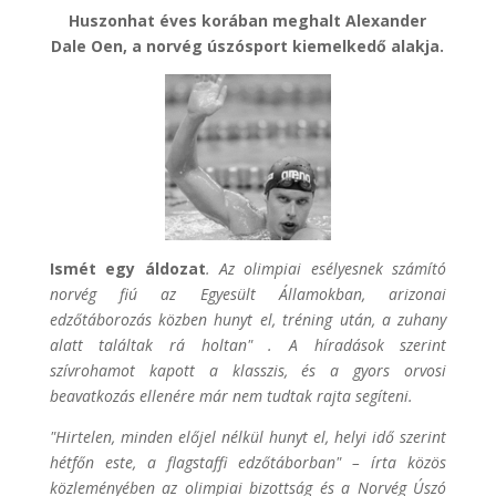
Huszonhat éves korában meghalt Alexander
Dale Oen, a norvég úszósport kiemelkedő alakja.
Ismét egy áldozat
. Az olimpiai esélyesnek számító
norvég fiú az Egyesült Államokban, arizonai
edzőtáborozás közben hunyt el, tréning után, a zuhany
alatt találtak rá holtan" . A híradások szerint
szívrohamot kapott a klasszis, és a gyors orvosi
beavatkozás ellenére már nem tudtak rajta segíteni.
"Hirtelen, minden előjel nélkül hunyt el, helyi idő szerint
hétfőn este, a flagstaffi edzőtáborban" – írta közös
közleményében az olimpiai bizottság és a Norvég Úszó