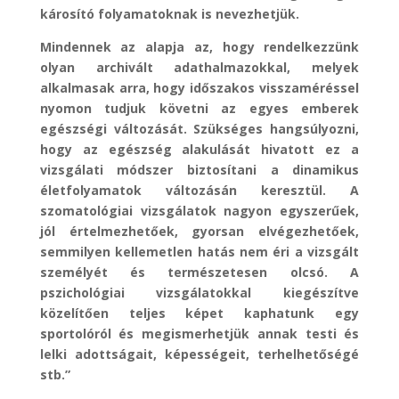
károsító folyamatoknak is nevezhetjük.
Mindennek az alapja az, hogy rendelkezzünk
olyan archivált adathalmazokkal, melyek
alkalmasak arra, hogy időszakos visszaméréssel
nyomon tudjuk követni az egyes emberek
egészségi változását. Szükséges hangsúlyozni,
hogy az egészség alakulását hivatott ez a
vizsgálati módszer biztosítani a dinamikus
életfolyamatok változásán keresztül. A
szomatológiai vizsgálatok nagyon egyszerűek,
jól értelmezhetőek, gyorsan elvégezhetőek,
semmilyen kellemetlen hatás nem éri a vizsgált
személyét és természetesen olcsó. A
pszichológiai vizsgálatokkal kiegészítve
közelítően teljes képet kaphatunk egy
sportolóról és megismerhetjük annak testi és
lelki adottságait, képességeit, terhelhetőségé
stb.”