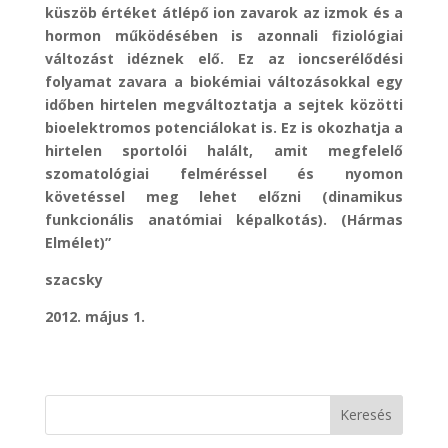
küszöb értéket átlépő ion zavarok az izmok és a
hormon működésében is azonnali fiziológiai
változást idéznek elő. Ez az ioncserélődési
folyamat zavara a biokémiai változásokkal egy
időben hirtelen megváltoztatja a sejtek közötti
bioelektromos potenciálokat is. Ez is okozhatja a
hirtelen sportolói halált, amit megfelelő
szomatológiai felméréssel és nyomon
követéssel meg lehet előzni (dinamikus
funkcionális anatómiai képalkotás). (Hármas
Elmélet)”
szacsky
2012. május 1.
Keresés