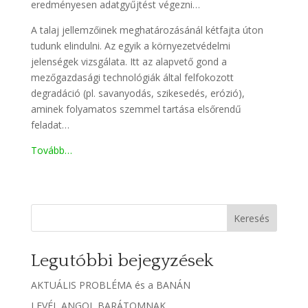
eredményesen adatgyűjtést végezni…
A talaj jellemzőinek meghatározásánál kétfajta úton
tudunk elindulni. Az egyik a környezetvédelmi
jelenségek vizsgálata. Itt az alapvető gond a
mezőgazdasági technológiák által felfokozott
degradáció (pl. savanyodás, szikesedés, erózió),
aminek folyamatos szemmel tartása elsőrendű
feladat…
Tovább…
Keresés
Legutóbbi bejegyzések
AKTUÁLIS PROBLÉMA és a BANÁN
LEVÉL ANGOL BARÁTOMNAK