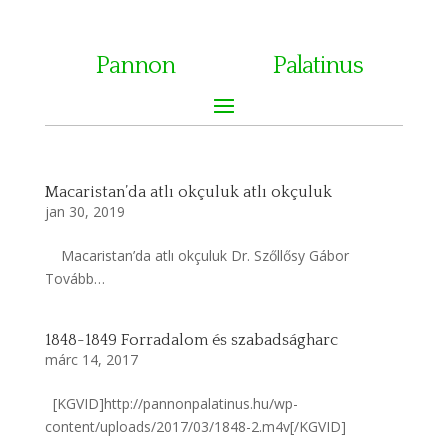
Pannon
Palatinus
Macaristan’da atlı okçuluk atlı okçuluk
jan 30, 2019
Macaristan’da atlı okçuluk Dr. Szőllősy Gábor
Tovább…
1848-1849 Forradalom és szabadságharc
márc 14, 2017
[KGVID]http://pannonpalatinus.hu/wp-
content/uploads/2017/03/1848-2.m4v[/KGVID]