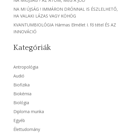
NA MIÚJSÁG ? AZ ATOM, MEG A JÓD
NA MI ÚJSÁG ! IMMÁRON DRÓNNAL IS ÉSZLELHETŐ,
HA VALAKI LÁZAS VAGY KÖHÖG
KVANTUMBIOLÓGIA Hármas Elmélet I. fő tétel ÉS AZ
INNOVÁCIÓ
Kategóriák
Antropológia
Audió
Biofizika
Biokémia
Biológia
Diploma munka
Egyéb
Élettudomány