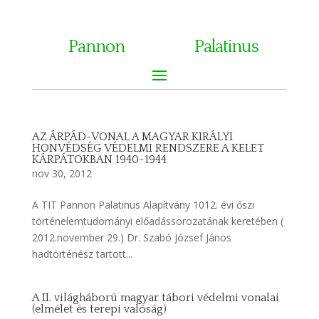
Pannon
Palatinus
AZ ÁRPÁD-VONAL A MAGYAR KIRÁLYI
HONVÉDSÉG VÉDELMI RENDSZERE A KELET
KÁRPÁTOKBAN 1940-1944
nov 30, 2012
A TIT Pannon Palatinus Alapítvány 1012. évi őszi
történelemtudományi előadássorozatának keretében (
2012.november 29.) Dr. Szabó József János
hadtörténész tartott...
A II. világháború magyar tábori védelmi vonalai
(elmélet és terepi valóság)