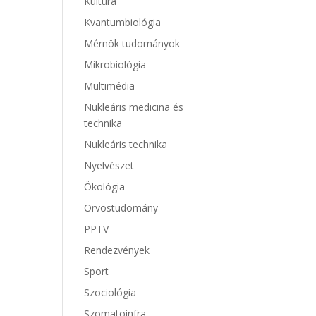
Kultúra
Kvantumbiológia
Mérnök tudományok
Mikrobiológia
Multimédia
Nukleáris medicina és
technika
Nukleáris technika
Nyelvészet
Ökológia
Orvostudomány
PPTV
Rendezvények
Sport
Szociológia
Szomatoinfra