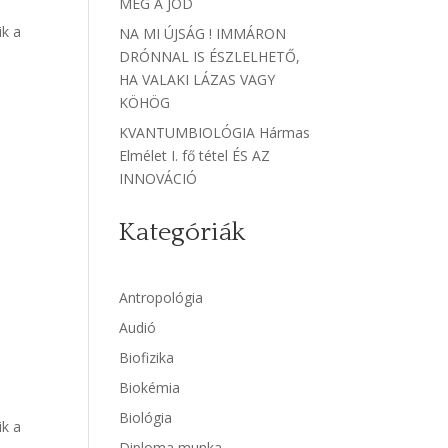
MEG A JÓD
ik a
NA MI ÚJSÁG ! IMMÁRON
DRÓNNAL IS ÉSZLELHETŐ,
HA VALAKI LÁZAS VAGY
KÖHÖG
KVANTUMBIOLÓGIA Hármas
Elmélet I. fő tétel ÉS AZ
INNOVÁCIÓ
Kategóriák
Antropológia
Audió
Biofizika
Biokémia
Biológia
ik a
Diploma munka