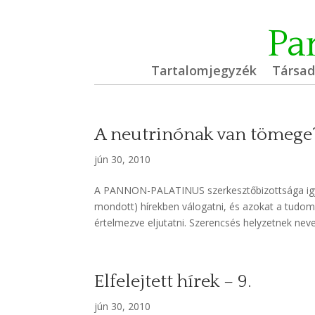
Pa
Tartalomjegyzék
Társa
A neutrinónak van tömege
jún 30, 2010
A PANNON-PALATINUS szerkesztőbizottsága igy
mondott) hírekben válogatni, és azokat a tudom
értelmezve eljutatni. Szerencsés helyzetnek neve
Elfelejtett hírek – 9.
jún 30, 2010