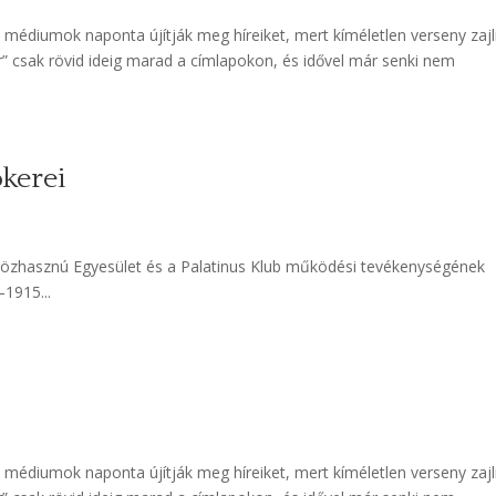
a médiumok naponta újítják meg híreiket, mert kíméletlen verseny zajl
ír” csak rövid ideig marad a címlapokon, és idővel már senki nem
kerei
zhasznú Egyesület és a Palatinus Klub működési tevékenységének
1915...
a médiumok naponta újítják meg híreiket, mert kíméletlen verseny zajl