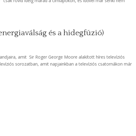
ír” csak rövid ideig marad a címlapokon, és idővel már senki nem
energiaválság és a hidegfúzió)
ndjaira, amit Sir Roger George Moore alakított híres televíziós
elevíziós sorozatban, amit napjainkban a televíziós csatornákon már