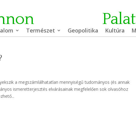
nnon
Pala
dalom
Természet
Geopolitika
Kultúra
M
?
ekszik a megszámlálhatatlan mennyiségű tudományos (és annak
ányos ismeretterjesztés elvárásainak megfelelően sok olvasóhoz
zhető...