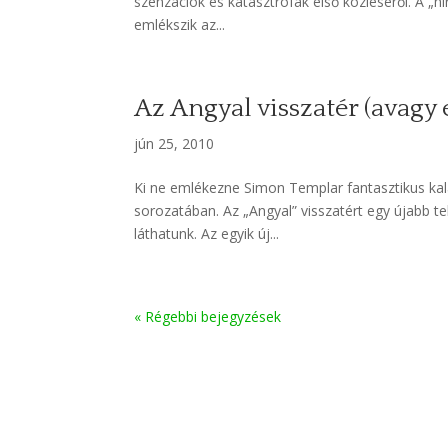
szenzációk és katasztrófák első közléséről. A „h
emlékszik az...
Az Angyal visszatér (avagy 
jún 25, 2010
Ki ne emlékezne Simon Templar fantasztikus kala
sorozatában. Az „Angyal” visszatért egy újabb t
láthatunk. Az egyik új...
« Régebbi bejegyzések