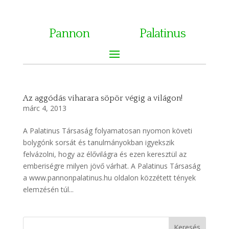
Pannon
Palatinus
Az aggódás viharara söpör végig a világon!
márc 4, 2013
A Palatinus Társaság folyamatosan nyomon követi
bolygónk sorsát és tanulmányokban igyekszik
felvázolni, hogy az élővilágra és ezen keresztül az
emberiségre milyen jövő várhat. A Palatinus Társaság
a www.pannonpalatinus.hu oldalon közzétett tények
elemzésén túl...
Keresés