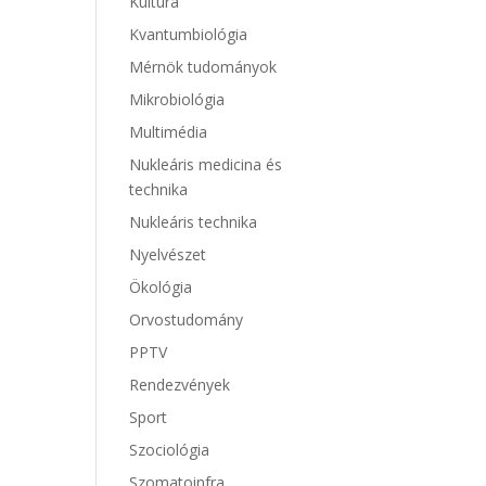
Kultúra
Kvantumbiológia
Mérnök tudományok
Mikrobiológia
Multimédia
Nukleáris medicina és
technika
Nukleáris technika
Nyelvészet
Ökológia
Orvostudomány
PPTV
Rendezvények
Sport
Szociológia
Szomatoinfra