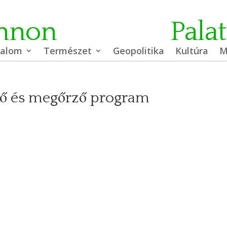
nnon
Pala
dalom
Természet
Geopolitika
Kultúra
M
rő és megőrző program