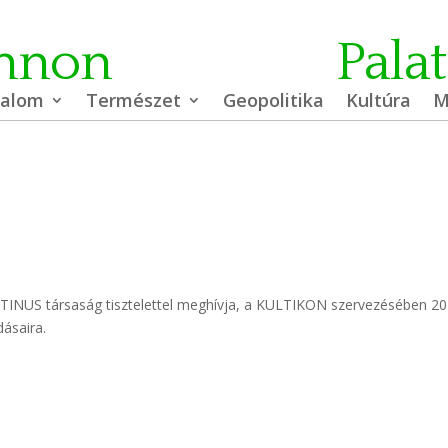
nnon
Pala
dalom
Természet
Geopolitika
Kultúra
M
TINUS társaság tisztelettel meghívja, a KULTIKON szervezésében 20
dásaira.