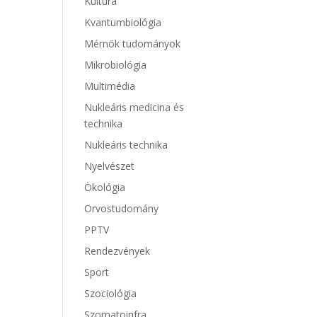
Kultúra
Kvantumbiológia
Mérnök tudományok
Mikrobiológia
Multimédia
Nukleáris medicina és
technika
Nukleáris technika
Nyelvészet
Ökológia
Orvostudomány
PPTV
Rendezvények
Sport
Szociológia
Szomatoinfra