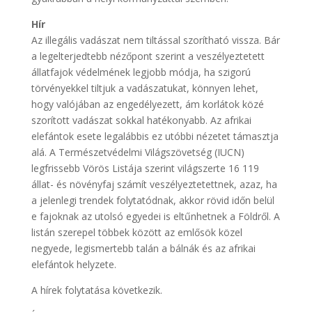
Hír
Az illegális vadászat nem tiltással szorítható vissza. Bár
a legelterjedtebb nézőpont szerint a veszélyeztetett
állatfajok védelmének legjobb módja, ha szigorú
törvényekkel tiltjuk a vadászatukat, könnyen lehet,
hogy valójában az engedélyezett, ám korlátok közé
szorított vadászat sokkal hatékonyabb. Az afrikai
elefántok esete legalábbis ez utóbbi nézetet támasztja
alá. A Természetvédelmi Világszövetség (IUCN)
legfrissebb Vörös Listája szerint világszerte 16 119
állat- és növényfaj számít veszélyeztetettnek, azaz, ha
a jelenlegi trendek folytatódnak, akkor rövid időn belül
e fajoknak az utolsó egyedei is eltűnhetnek a Földről. A
listán szerepel többek között az emlősök közel
negyede, legismertebb talán a bálnák és az afrikai
elefántok helyzete.
A hírek folytatása következik.