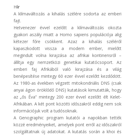
H
ír
A klímaváltozás a kihalás szélére sodorta az emberi
fajt.
Hetvenezer évvel ezelőtt a klímaváltozás okozta
gyakori aszály miatt a Homo sapiens populációja alig
kétezer főre csökkent. Azaz a kihalás széléről
kapaszkodott vissza a modern ember, mielőtt
megindult volna kirajzása az afrikai kontinensről –
állítja egy nemzetközi genetikai kutatócsoport. Az
emberi faj Afrikából való kirajzása és a világ
benépesítése mintegy 60 ezer évvel ezelőtt kezdődött.
Az 1980-as években végzett mitokondriális DNS (csak
anyai ágon öröklődő DNS) kutatások kimutatták, hogy
az „ős Éva” mintegy 200 ezer évvel ezelőtt élt Kelet-
Afrikában. A két pont közötti időszakról eddig nem sok
információjuk volt a tudósoknak.
A Genographic program kutatói a napokban tették
közzé eredményeiket, amelyek pont erről az időszakról
szolgáltatnak új adatokat. A kutatás során a khoi és