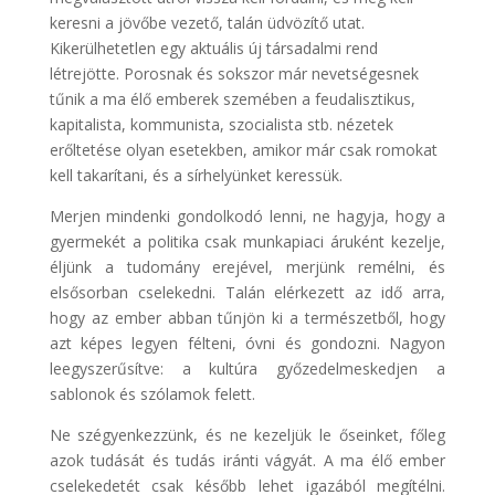
keresni a jövőbe vezető, talán üdvözítő utat.
Kikerülhetetlen egy aktuális új társadalmi rend
létrejötte. Porosnak és sokszor már nevetségesnek
tűnik a ma élő emberek szemében a feudalisztikus,
kapitalista, kommunista, szocialista stb. nézetek
erőltetése olyan esetekben, amikor már csak romokat
kell takarítani, és a sírhelyünket keressük.
Merjen mindenki gondolkodó lenni, ne hagyja, hogy a
gyermekét a politika csak munkapiaci áruként kezelje,
éljünk a tudomány erejével, merjünk remélni, és
elsősorban cselekedni. Talán elérkezett az idő arra,
hogy az ember abban tűnjön ki a természetből, hogy
azt képes legyen félteni, óvni és gondozni. Nagyon
leegyszerűsítve: a kultúra győzedelmeskedjen a
sablonok és szólamok felett.
Ne szégyenkezzünk, és ne kezeljük le őseinket, főleg
azok tudását és tudás iránti vágyát. A ma élő ember
cselekedetét csak később lehet igazából megítélni.