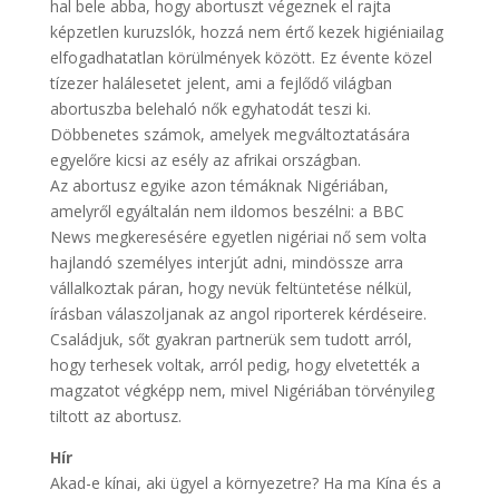
hal bele abba, hogy abortuszt végeznek el rajta
képzetlen kuruzslók, hozzá nem értő kezek higiéniailag
elfogadhatatlan körülmények között. Ez évente közel
tízezer halálesetet jelent, ami a fejlődő világban
abortuszba belehaló nők egyhatodát teszi ki.
Döbbenetes számok, amelyek megváltoztatására
egyelőre kicsi az esély az afrikai országban.
Az abortusz egyike azon témáknak Nigériában,
amelyről egyáltalán nem ildomos beszélni: a BBC
News megkeresésére egyetlen nigériai nő sem volta
hajlandó személyes interjút adni, mindössze arra
vállalkoztak páran, hogy nevük feltüntetése nélkül,
írásban válaszoljanak az angol riporterek kérdéseire.
Családjuk, sőt gyakran partnerük sem tudott arról,
hogy terhesek voltak, arról pedig, hogy elvetették a
magzatot végképp nem, mivel Nigériában törvényileg
tiltott az abortusz.
Hír
Akad-e kínai, aki ügyel a környezetre? Ha ma Kína és a