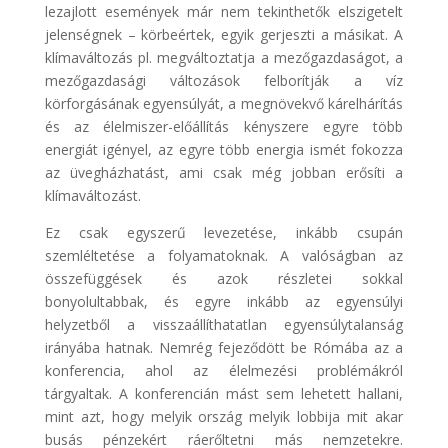
lezajlott események már nem tekinthetők elszigetelt
jelenségnek – körbeértek, egyik gerjeszti a másikat. A
klímaváltozás pl. megváltoztatja a mezőgazdaságot, a
mezőgazdasági változások felborítják a víz
körforgásának egyensúlyát, a megnövekvő kárelhárítás
és az élelmiszer-előállítás kényszere egyre több
energiát igényel, az egyre több energia ismét fokozza
az üvegházhatást, ami csak még jobban erősíti a
klímaváltozást.
Ez csak egyszerű levezetése, inkább csupán
szemléltetése a folyamatoknak. A valóságban az
összefüggések és azok részletei sokkal
bonyolultabbak, és egyre inkább az egyensúlyi
helyzetből a visszaállíthatatlan egyensúlytalanság
irányába hatnak. Nemrég fejeződött be Rómába az a
konferencia, ahol az élelmezési problémákról
tárgyaltak. A konferencián mást sem lehetett hallani,
mint azt, hogy melyik ország melyik lobbija mit akar
busás pénzekért ráerőltetni más nemzetekre.