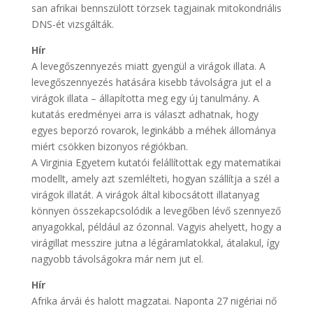
san afrikai bennszülött törzsek tagjainak mitokondriális
DNS-ét vizsgálták.
Hír
A levegőszennyezés miatt gyengül a virágok illata. A
levegőszennyezés hatására kisebb távolságra jut el a
virágok illata – állapította meg egy új tanulmány. A
kutatás eredményei arra is választ adhatnak, hogy
egyes beporzó rovarok, leginkább a méhek állománya
miért csökken bizonyos régiókban.
A Virginia Egyetem kutatói felállítottak egy matematikai
modellt, amely azt szemlélteti, hogyan szállítja a szél a
virágok illatát. A virágok által kibocsátott illatanyag
könnyen összekapcsolódik a levegőben lévő szennyező
anyagokkal, például az ózonnal. Vagyis ahelyett, hogy a
virágillat messzire jutna a légáramlatokkal, átalakul, így
nagyobb távolságokra már nem jut el.
Hír
Afrika árvái és halott magzatai. Naponta 27 nigériai nő