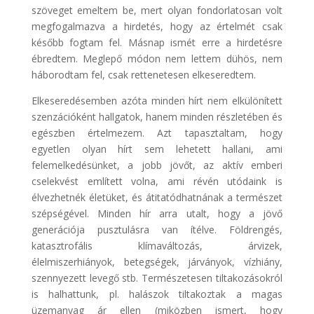
szöveget emeltem be, mert olyan fondorlatosan volt
megfogalmazva a hirdetés, hogy az értelmét csak
később fogtam fel. Másnap ismét erre a hirdetésre
ébredtem. Meglepő módon nem lettem dühös, nem
háborodtam fel, csak rettenetesen elkeseredtem.
Elkeseredésemben azóta minden hírt nem elkülönített
szenzációként hallgatok, hanem minden részletében és
egészben értelmezem. Azt tapasztaltam, hogy
egyetlen olyan hírt sem lehetett hallani, ami
felemelkedésünket, a jobb jövőt, az aktív emberi
cselekvést említett volna, ami révén utódaink is
élvezhetnék életüket, és átitatódhatnának a természet
szépségével. Minden hír arra utalt, hogy a jövő
generációja pusztulásra van ítélve. Földrengés,
katasztrofális klímaváltozás, árvizek,
élelmiszerhiányok, betegségek, járványok, vízhiány,
szennyezett levegő stb. Természetesen tiltakozásokról
is halhattunk, pl. halászok tiltakoztak a magas
üzemanyag ár ellen (miközben ismert, hogy