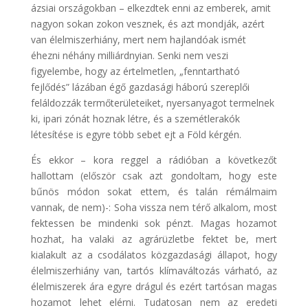
ázsiai országokban – elkezdtek enni az emberek, amit
nagyon sokan zokon vesznek, és azt mondják, azért
van élelmiszerhiány, mert nem hajlandóak ismét
éhezni néhány milliárdnyian. Senki nem veszi
figyelembe, hogy az értelmetlen, „fenntartható
fejlődés” lázában égő gazdasági háború szereplői
feláldozzák termőterületeiket, nyersanyagot termelnek
ki, ipari zónát hoznak létre, és a szemétlerakók
létesítése is egyre több sebet ejt a Föld kérgén.
És ekkor – kora reggel a rádióban a következőt
hallottam (először csak azt gondoltam, hogy este
bűnös módon sokat ettem, és talán rémálmaim
vannak, de nem)-: Soha vissza nem térő alkalom, most
fektessen be mindenki sok pénzt. Magas hozamot
hozhat, ha valaki az agrárüzletbe fektet be, mert
kialakult az a csodálatos közgazdasági állapot, hogy
élelmiszerhiány van, tartós klímaváltozás várható, az
élelmiszerek ára egyre drágul és ezért tartósan magas
hozamot lehet elérni. Tudatosan nem az eredeti