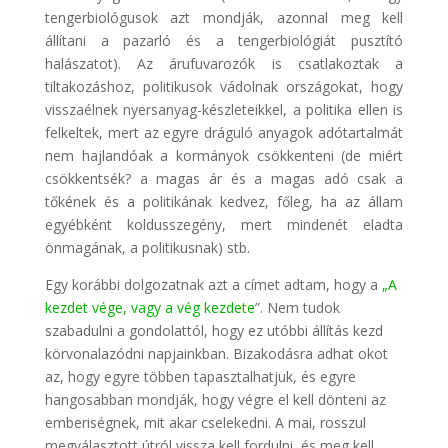
tengerbiológusok azt mondják, azonnal meg kell
állítani a pazarló és a tengerbiológiát pusztító
halászatot). Az árufuvarozók is csatlakoztak a
tiltakozáshoz, politikusok vádolnak országokat, hogy
visszaélnek nyersanyag-készleteikkel, a politika ellen is
felkeltek, mert az egyre dráguló anyagok adótartalmát
nem hajlandóak a kormányok csökkenteni (de miért
csökkentsék? a magas ár és a magas adó csak a
tőkének és a politikának kedvez, főleg, ha az állam
egyébként koldusszegény, mert mindenét eladta
önmagának, a politikusnak) stb.
Egy korábbi dolgozatnak azt a címet adtam, hogy a
„A
kezdet vége, vagy a vég kezdete
”. Nem tudok
szabadulni a gondolattól, hogy ez utóbbi állítás kezd
körvonalazódni napjainkban. Bizakodásra adhat okot
az, hogy egyre többen tapasztalhatjuk, és egyre
hangosabban mondják, hogy végre el kell dönteni az
emberiségnek, mit akar cselekedni. A mai, rosszul
megválasztott útról vissza kell fordulni, és meg kell