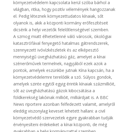
környezetvédelem kapcsolata kerül szóba bárhol a
világban, ritka, hogy pozitív vélemények hangozzanak
el. Pedig léteznek környezettudatos kínaiak, sőt
olyanok is, akik a központi kormány erőfeszítéseit
dicsérik a helyi vezetők felelőtlenségével szemben.
A szmog miatt élhetetlenné váló városok, ökológiai
katasztrófával fenyegető hatalmas gátrendszerek,
szennyezett ivóvízkészletek és az elképesztő
mennyiségű üvegházhatású gáz, amelyet a kínai
szénerőművek termelnek, nagyjából ezek azok a
pontok, amelyek eszünkbe jutnak Kína kapcsán, ha a
környezetvédelemre terelődik a szó. Súlyos gondok,
amelyek szinte egytől egyig érintik kínaiak százmillióit,
sőt az üvegházhatású gázok kibocsátása a
földkerekség lakóinak millióit, milliárdjait is. A BBC
News riportere azonban felfedezett valamit, amelyről
eleddig viszonylag keveset lehetett hallani: a civil
környezetvédő szervezetek egyre gyakrabban tudják
érvényesíteni érdekeiket a kínai központi, de még
gyakrabban a helyi kormányzattal szemben.