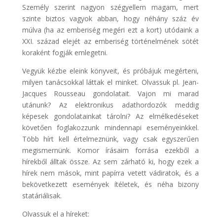
Személy szerint nagyon szégyellem magam, mert
szinte biztos vagyok abban, hogy néhány száz év
múlva (ha az emberiség megéri ezt a kort) utódaink a
XXI. század elejét az emberiség történelmének sötét
koraként fogják emlegetni.
Vegyük kézbe eleink könyveit, és próbájuk megérteni,
milyen tanácsokkal láttak el minket. Olvassuk pl. Jean-
Jacques Rousseau gondolatait. Vajon mi marad
utánunk? Az elektronikus adathordozók meddig
képesek gondolatainkat tárolni? Az elmélkedéseket
követően foglakozzunk mindennapi eseményeinkkel.
Több hírt kell értelmeznünk, vagy csak egyszerűen
megismernünk. Komor írásaim forrása ezekből a
hírekből álltak össze. Az sem zárható ki, hogy ezek a
hírek nem mások, mint papírra vetett vádiratok, és a
bekövetkezett események ítéletek, és néha bizony
statáriálisak.
Olvassuk el a híreket: