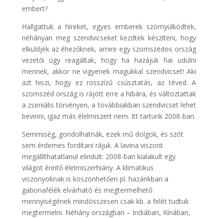
embert?
Hallgattuk a híreket, egyes emberek szörnyülködtek,
néhányan meg szendvicseket kezdtek készíteni, hogy
elküldjék az éhezőknek, amire egy szomszédos ország
vezetői úgy reagáltak, hogy ha hazájuk fiai üdülni
mennek, akkor ne vigyenek magukkal szendvicset! Aki
azt hiszi, hogy ez rosszízű csúsztatás, az téved. A
szomszéd ország is rájött erre a hibára, és változtattak
a zseniális törvényen, a továbbiakban szendvicset lehet
bevinni, igaz más élelmiszert nem. Itt tartunk 2008-ban.
Semmiség, gondolhatnák, ezek mű dolgok, és szót
sem érdemes fordítani rájuk. A lavina viszont
megállíthatatlanul elindult: 2008-ban kialakult egy
világot érintő élelmiszerhiány. A klimatikus
viszonyoknak is köszönhetően pl. hazánkban a
gabonafélék elvárható és megtermelhető
mennyiségének mindösszesen csak kb. a felét tudtuk
megtermelni. Néhány országban – Indiában, Kínában,