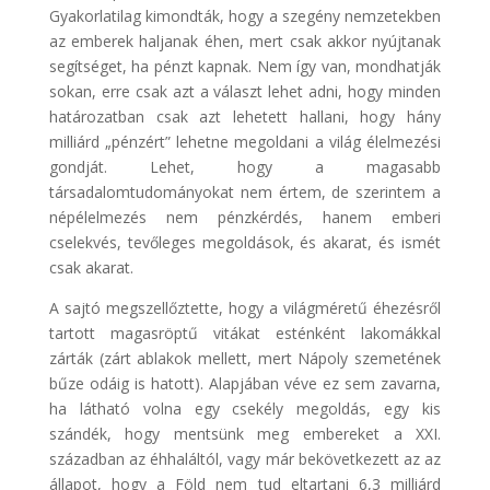
Gyakorlatilag kimondták, hogy a szegény nemzetekben
az emberek haljanak éhen, mert csak akkor nyújtanak
segítséget, ha pénzt kapnak. Nem így van, mondhatják
sokan, erre csak azt a választ lehet adni, hogy minden
határozatban csak azt lehetett hallani, hogy hány
milliárd „pénzért” lehetne megoldani a világ élelmezési
gondját. Lehet, hogy a magasabb
társadalomtudományokat nem értem, de szerintem a
népélelmezés nem pénzkérdés, hanem emberi
cselekvés, tevőleges megoldások, és akarat, és ismét
csak akarat.
A sajtó megszellőztette, hogy a világméretű éhezésről
tartott magasröptű vitákat esténként lakomákkal
zárták (zárt ablakok mellett, mert Nápoly szemetének
bűze odáig is hatott). Alapjában véve ez sem zavarna,
ha látható volna egy csekély megoldás, egy kis
szándék, hogy mentsünk meg embereket a XXI.
században az éhhaláltól, vagy már bekövetkezett az az
állapot, hogy a Föld nem tud eltartani 6,3 milliárd